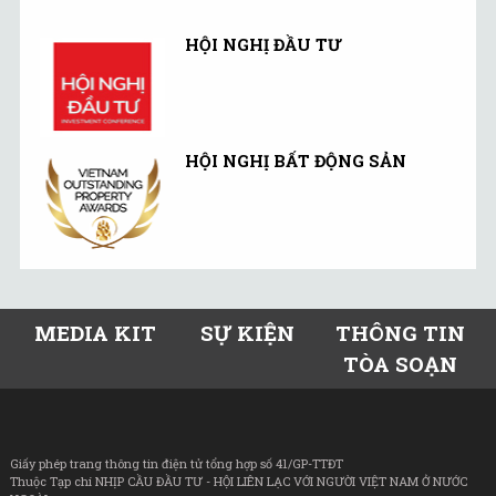
HỘI NGHỊ ĐẦU TƯ
HỘI NGHỊ BẤT ĐỘNG SẢN
MEDIA KIT
SỰ KIỆN
THÔNG TIN
TÒA SOẠN
Giấy phép trang thông tin điện tử tổng hợp số 41/GP-TTĐT
Thuộc Tạp chí NHỊP CẦU ĐẦU TƯ - HỘI LIÊN LẠC VỚI NGƯỜI VIỆT NAM Ở NƯỚC