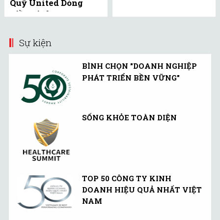
Quỹ United Dòng
Tiền Linh Hoạt
(UMMF) ra công ...
Sự kiện
BÌNH CHỌN "DOANH NGHIỆP
PHÁT TRIỂN BỀN VỮNG"
SỐNG KHỎE TOÀN DIỆN
TOP 50 CÔNG TY KINH
DOANH HIỆU QUẢ NHẤT VIỆT
NAM