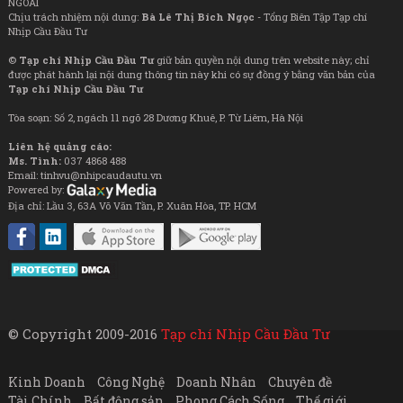
NGOÀI
Chịu trách nhiệm nội dung:
Bà Lê Thị Bích Ngọc
- Tổng Biên Tập Tạp chí
Nhịp Cầu Đầu Tư
©
Tạp chí Nhịp Cầu Đầu Tư
giữ bản quyền nội dung trên website này; chỉ
được phát hành lại nội dung thông tin này khi có sự đồng ý bằng văn bản của
Tạp chí Nhịp Cầu Đầu Tư
Tòa soạn: Số 2, ngách 11 ngõ 28 Dương Khuê, P. Từ Liêm, Hà Nội
Liên hệ quảng cáo:
Ms. Tình:
037 4868 488
Email: tinhvu@nhipcaudautu.vn
Powered by:
Địa chỉ: Lầu 3, 63A Võ Văn Tần, P. Xuân Hòa, TP. HCM
© Copyright 2009-2016
Tạp chí Nhịp Cầu Đầu Tư
Kinh Doanh
Công Nghệ
Doanh Nhân
Chuyên đề
Tài Chính
Bất động sản
Phong Cách Sống
Thế giới