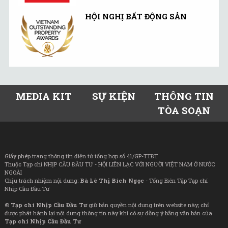
HỘI NGHỊ BẤT ĐỘNG SẢN
MEDIA KIT
SỰ KIỆN
THÔNG TIN
TÒA SOẠN
Giấy phép trang thông tin điện tử tổng hợp số 41/GP-TTĐT
Thuộc Tạp chí NHỊP CẦU ĐẦU TƯ - HỘI LIÊN LẠC VỚI NGƯỜI VIỆT NAM Ở NƯỚC
NGOÀI
Chịu trách nhiệm nội dung:
Bà Lê Thị Bích Ngọc
- Tổng Biên Tập Tạp chí
Nhịp Cầu Đầu Tư
©
Tạp chí Nhịp Cầu Đầu Tư
giữ bản quyền nội dung trên website này; chỉ
được phát hành lại nội dung thông tin này khi có sự đồng ý bằng văn bản của
Tạp chí Nhịp Cầu Đầu Tư