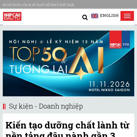
TẠP CHÍ CỦA HỘI LIÊN LẠC VỚI NGƯỜI VIỆT NAM Ở NƯỚC NGOÀI
ENGLISH
Tog
nav
Sự kiện - Doanh nghiệp
Kiến tạo dưỡng chất lành từ
nền tảng đậu nành gần 3