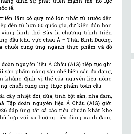
hẳng định sự phát triển mạnh mẽ, nỗ lực
ốc tế.
riển lãm có quy mô lớn nhất từ trước đến
ệp đến từ hơn 60 quốc gia, dự kiến đón hơn
 vùng lãnh thổ. Đây là chương trình triển
ng đầu khu vực châu Á – Thái Bình Dương,
của chuỗi cung ứng ngành thực phẩm và đồ
 đoàn nguyên liệu Á Châu (AIG) tiếp tục ghi
i sản phẩm nông sản chế biến sâu đa dạng,
n khẳng định vị thế của nguyên liệu nông
ong chuỗi cung ứng thực phẩm toàn cầu.
i cây nhiệt đới, dừa, tinh bột sắn, nha đam,
mà Tập đoàn nguyên liệu Á Châu (AIG) giới
26 đáp ứng tất cả các tiêu chuẩn khắt khe
t phù hợp với xu hướng tiêu dùng xanh đang