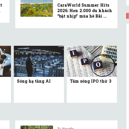
t
CaraWorld Summer Hits
.
2026: Hơn 2.000 du khách
“bật nhịp” mùa hè Bãi ...
Sóng hạ tầng AI
Tâm sóng IPO thứ 3
Tú Nguyễn