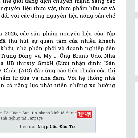
 thế giới đang dịch chuyển mạnh sang các
 nguyên liệu thực vật, thực phẩm hữu cơ và
u đối với các dòng nguyên liệu nông sản chế
a 2026, các sản phẩm nguyên liệu của Tập
 đã thu hút sự quan tâm của nhiều khách
 khẩu, nhà phân phối và doanh nghiệp đến
 Trung Đông và Mỹ ... Ông Bruns Udo, Nhà
ủa UB thirsty GmbH (Đức) nhận định: “Sản
 Châu (AIG) đáp ứng các tiêu chuẩn của thị
 phẩm từ dừa và nha đam. Với hệ thống nhà
àn có năng lực phát triển những xu hướng
ư, Bất Động Sản, tin nhanh kinh tế chứng
oanh Nghiệp tại Fanpage.
Theo dõi
Nhịp Cầu Đầu Tư