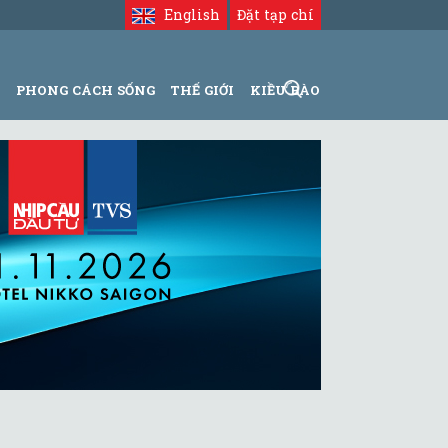
English
Đặt tạp chí
N
PHONG CÁCH SỐNG
THẾ GIỚI
KIỀU BÀO