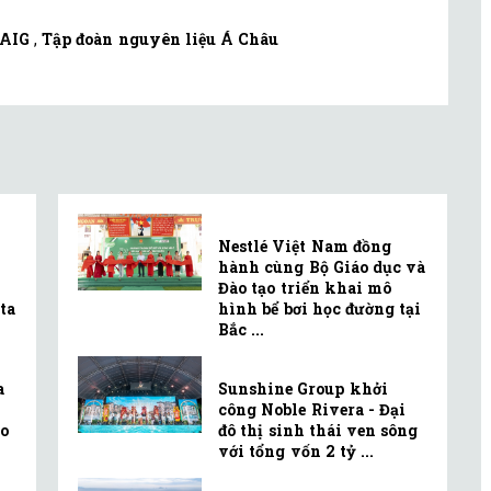
AIG
,
Tập đoàn nguyên liệu Á Châu
Nestlé Việt Nam đồng
hành cùng Bộ Giáo dục và
Đào tạo triển khai mô
ta
hình bể bơi học đường tại
Bắc ...
a
Sunshine Group khởi
công Noble Rivera - Đại
o
đô thị sinh thái ven sông
với tổng vốn 2 tỷ ...