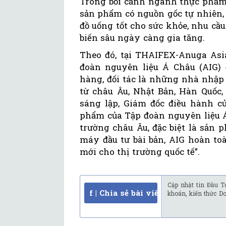
Trong bối cảnh ngành thực phẩm
sản phẩm có nguồn gốc tự nhiên,
đồ uống tốt cho sức khỏe, nhu cầ
biến sâu ngày càng gia tăng.
Theo đó, tại THAIFEX-Anuga Asi
đoàn nguyên liệu Á Châu (AIG)
hàng, đối tác là những nhà nhập
từ châu Âu, Nhật Bản, Hàn Quốc,
sáng lập, Giám đốc điều hành c
phẩm của Tập đoàn nguyên liệu Á
trường châu Âu, đặc biệt là sản
máy đầu tư bài bản, AIG hoàn to
mới cho thị trường quốc tế”.
Cập nhật tin Đầu T
f | Chia sẻ bài viết
khoán, kiến thức D