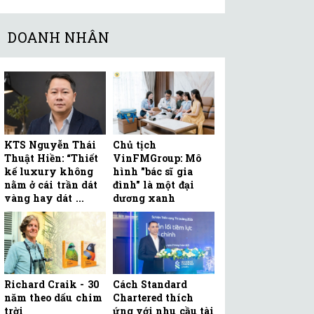
DOANH NHÂN
KTS Nguyễn Thái
Chủ tịch
Thuật Hiền: “Thiết
VinFMGroup: Mô
kế luxury không
hình "bác sĩ gia
nằm ở cái trần dát
đình" là một đại
vàng hay dát ...
dương xanh
Richard Craik - 30
Cách Standard
năm theo dấu chim
Chartered thích
trời
ứng với nhu cầu tài