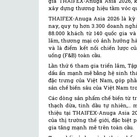
gia THAIFEX-Anuga Asia 2026, k
xây dựng thương hiệu tầm vóc qu
THAIFEX-Anuga Asia 2026 là kỳ t
nay, quy tụ hơn 3.300 doanh nghi
88.000 khách từ 140 quốc gia và
lãm, thương mại có ảnh hưởng hà
và là điểm kết nối chiến lược 
uống (F&B) toàn cầu.
Lần thứ 6 tham gia triển lãm, Tập
dấu ấn mạnh mẽ bằng hệ sinh thá
đặc trưng của Việt Nam, góp phầ
sản chế biến sâu của Việt Nam tr
Các dòng sản phẩm chế biến từ trá
thạch dừa, tinh dầu tự nhiên,… 
thiệu tại THAIFEX-Anuga Asia 20
của thị trường thế giới, đặc biệ
gia tăng mạnh mẽ trên toàn cầu.