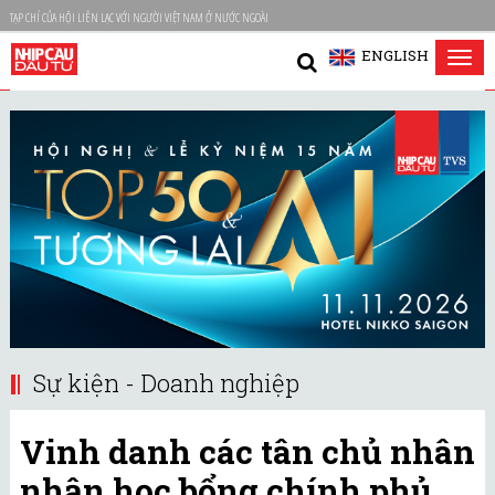
TẠP CHÍ CỦA HỘI LIÊN LẠC VỚI NGƯỜI VIỆT NAM Ở NƯỚC NGOÀI
ENGLISH
Tog
nav
Sự kiện - Doanh nghiệp
Vinh danh các tân chủ nhân
nhận học bổng chính phủ