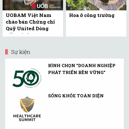
UOBAM Việt Nam
Hoa ở công trường
chào bán Chứng chỉ
Quỹ United Dòng
Tiền Linh Hoạt
(UMMF) ra công ...
Sự kiện
BÌNH CHỌN "DOANH NGHIỆP
PHÁT TRIỂN BỀN VỮNG"
SỐNG KHỎE TOÀN DIỆN