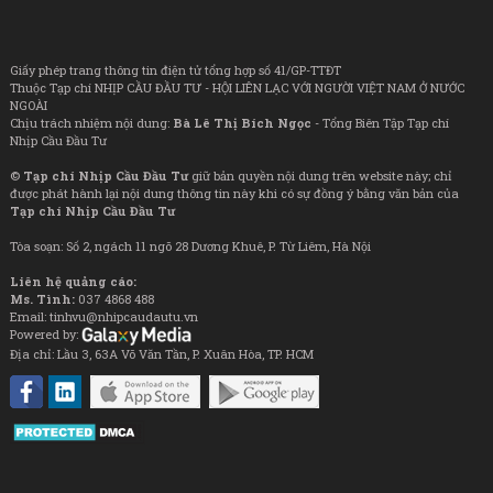
Giấy phép trang thông tin điện tử tổng hợp số 41/GP-TTĐT
Thuộc Tạp chí NHỊP CẦU ĐẦU TƯ - HỘI LIÊN LẠC VỚI NGƯỜI VIỆT NAM Ở NƯỚC
NGOÀI
Chịu trách nhiệm nội dung:
Bà Lê Thị Bích Ngọc
- Tổng Biên Tập Tạp chí
Nhịp Cầu Đầu Tư
©
Tạp chí Nhịp Cầu Đầu Tư
giữ bản quyền nội dung trên website này; chỉ
được phát hành lại nội dung thông tin này khi có sự đồng ý bằng văn bản của
Tạp chí Nhịp Cầu Đầu Tư
Tòa soạn: Số 2, ngách 11 ngõ 28 Dương Khuê, P. Từ Liêm, Hà Nội
Liên hệ quảng cáo:
Ms. Tình:
037 4868 488
Email: tinhvu@nhipcaudautu.vn
Powered by:
Địa chỉ: Lầu 3, 63A Võ Văn Tần, P. Xuân Hòa, TP. HCM