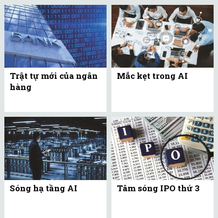
Trật tự mới của ngân
Mắc kẹt trong AI
hàng
Sóng hạ tầng AI
Tâm sóng IPO thứ 3