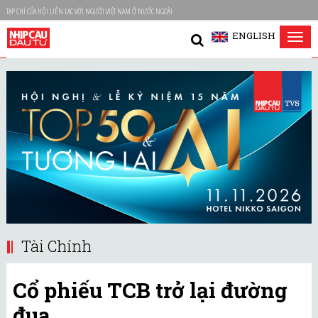
TẠP CHÍ CỦA HỘI LIÊN LẠC VỚI NGƯỜI VIỆT NAM Ở NƯỚC NGOÀI
ENGLISH
Tog
nav
Tài Chính
Cổ phiếu TCB trở lại đường
đua