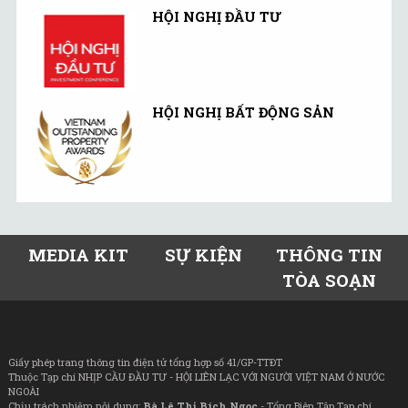
HỘI NGHỊ ĐẦU TƯ
HỘI NGHỊ BẤT ĐỘNG SẢN
MEDIA KIT
SỰ KIỆN
THÔNG TIN
TÒA SOẠN
Giấy phép trang thông tin điện tử tổng hợp số 41/GP-TTĐT
Thuộc Tạp chí NHỊP CẦU ĐẦU TƯ - HỘI LIÊN LẠC VỚI NGƯỜI VIỆT NAM Ở NƯỚC
NGOÀI
Chịu trách nhiệm nội dung:
Bà Lê Thị Bích Ngọc
- Tổng Biên Tập Tạp chí