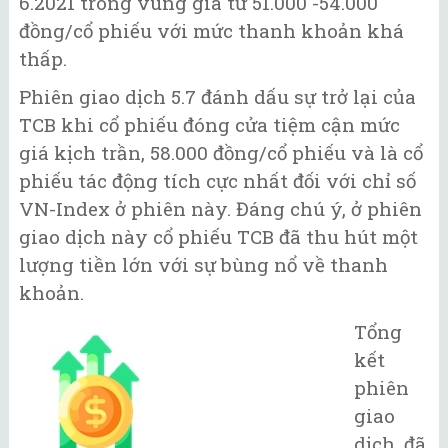
6.2021 trong vùng giá từ 51.000 -54.000
đồng/cổ phiếu với mức thanh khoản khá
thấp.
Phiên giao dịch 5.7 đánh dấu sự trở lại của
TCB khi cổ phiếu đóng cửa tiệm cận mức
giá kịch trần, 58.000 đồng/cổ phiếu và là cổ
phiếu tác động tích cực nhất đối với chỉ số
VN-Index ở phiên này. Đáng chú ý, ở phiên
giao dịch này cổ phiếu TCB đã thu hút một
lượng tiền lớn với sự bùng nổ về thanh
khoản.
Tổng
kết
phiên
giao
dịch, đã