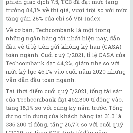
phiên giao dịch 7.5, TCB đã đạt mức tăng
trưởng 84,1% về thị giá, vượt trội so với mức
tăng gần 28% của chỉ số VN-Index.
Về cơ bản, Techcombank là một trong
những ngân hàng tốt nhất hiện nay, dẫn
đầu về tỉ lệ tiền gửi không kỳ hạn (CASA)
toàn ngành. Cuối quý I/2021, tỉ lệ CASA của
Techcombank đạt 44,2%, giảm nhẹ so với
mức kỷ lục 46,1% vào cuối năm 2020 nhưng
vẫn dẫn đầu toàn ngành.
Tại thời điểm cuối quý I/2021, tổng tài sản
của Techcombank đạt 462.800 tỉ đồng vào,
tăng 18,1% so với cùng kỳ năm trước. Tổng
dư nợ tín dụng của khách hàng tại 31.3 là
336.200 tỉ đồng, tăng 26,7% so với cuối quý
I/2020, và tăng 5,7% tính từ đầu năm.