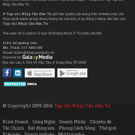
Nhịp Cầu Đầu Tư
©
Tạp chí Nhịp Cầu Đầu Tư
giữ bản quyền nội dung trên website này; chỉ
được phát hành lại nội dung thông tin này khi có sự đồng ý bằng văn bản của
Tạp chí Nhịp Cầu Đầu Tư
Tòa soạn: Số 2, ngách 11 ngõ 28 Dương Khuê, P. Từ Liêm, Hà Nội
Liên hệ quảng cáo:
Ms. Tình:
037 4868 488
Email: tinhvu@nhipcaudautu.vn
Powered by:
Địa chỉ: Lầu 3, 63A Võ Văn Tần, P. Xuân Hòa, TP. HCM
© Copyright 2009-2016
Tạp chí Nhịp Cầu Đầu Tư
Kinh Doanh
Công Nghệ
Doanh Nhân
Chuyên đề
Tài Chính
Bất động sản
Phong Cách Sống
Thế giới
Kiều bào
Doanh nghiệp
Multimedia