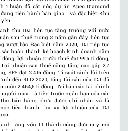
nh Thuận đã cất nóc; dự án Apec Diamond
đang tiến hành bàn giao... và đặc biệt Khu
uyên.
oanh thu IDJ liên tục tăng trưởng với mức
uận sau thuế trong 3 năm gần đây liên tục
g vượt bậc. Đặc biệt năm 2020, IDJ tiếp tục
t sắc hoàn thành kế hoạch kinh doanh năm
đồng, lợi nhuận trước thuế đạt 99,5 tỉ đồng,
 Lợi nhuận sau thuế cũng tăng cao gấp 2,7
g, EPS đạt 2.416 đồng. Tỉ suất sinh lời trên
ính đến 31.12.2020, tổng tài sản của IDJ đã
n mức 2.464,5 tỉ đồng. Tại báo cáo tài chính
g người mua trả tiền trước ngắn hạn của các
 thu bán hàng chưa được ghi nhận và là
ục tiêu doanh thu và lợi nhuận của IDJ
heo.
hành tăng vốn 1:1 thành công, đưa quy mô