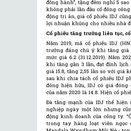
đồng hành”, tặng đêm nghỉ 5 sao
không phải lần đầu cổ đông công
động tri ân, giá cổ phiếu IDJ cũ
lợi nhuận khủng cho nhiều nhà đ
Cổ phiếu tăng trưởng liên tục, cổ
Năm 2019, mã cổ phiếu IDJ (HNX
trưởng đáng chú ý khi tăng giá g
mức giá 6.2 (31.12.2019). Năm 2
khi tăng gần 3 lần, đạt đỉnh lịch
giá 15.8, tăng 2,55 lần so với giá
sau khi chia tách cổ phiếu IDJ p
đông hiện hữu, IDJ có giá đóng 
của năm 2020 là 14.8. Hiện cổ phi
Đà tăng mạnh của IDJ thể hiện 
nghiệp ngày một lớn nhưng cũn
động kinh doanh của công ty. “
trong tay hàng loạt viên ngọc 
Mandala Wyndham Mũi Né - top 1