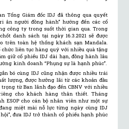
Ban Tổng Giám đốc IDJ đã thông qua quyết
Tri ân người đồng hành” hướng đến các cổ
ng công ty trong suốt thời gian qua. Trong
chốt danh sách tại ngày 16.3.2021 sẽ được
o trên toàn hệ thống khách sạn Mandala.
ổ chức liên tục hàng quý với nhiều quà tặng
m giữ cổ phiếu IDJ dài hạn, đồng hành lâu
đường kinh doanh “Phụng sự là hạnh phúc”.
ắn bó cùng IDJ cũng nhận được nhiều trái
ất lượng, được hưởng lãi từ các khoản đầu
n trọng từ Ban lãnh đạo đến CBNV với nhiều
 riêng cho khách hàng thân thiết. Tháng
ành ESOP cho cán bộ nhân viên như một sự
 đang miệt mài nỗ lực từng ngày cùng IDJ
hội”, đưa IDJ trở thành cổ phiếu hạnh phúc