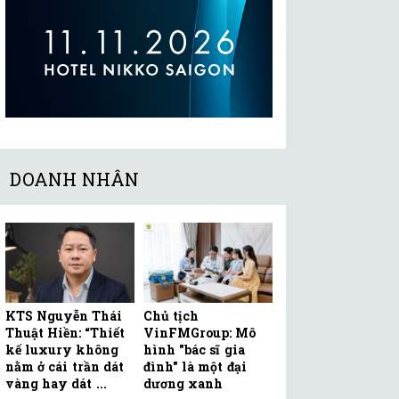
DOANH NHÂN
KTS Nguyễn Thái
Chủ tịch
Thuật Hiền: “Thiết
VinFMGroup: Mô
kế luxury không
hình "bác sĩ gia
nằm ở cái trần dát
đình" là một đại
vàng hay dát ...
dương xanh