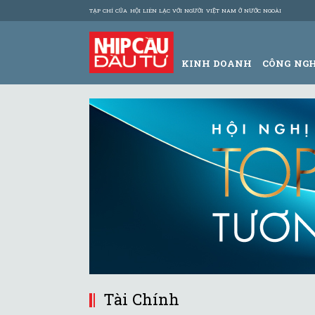
TẠP CHÍ CỦA HỘI LIÊN LẠC VỚI NGƯỜI VIỆT NAM Ở NƯỚC NGOÀI
KINH DOANH
CÔNG NG
Tài Chính