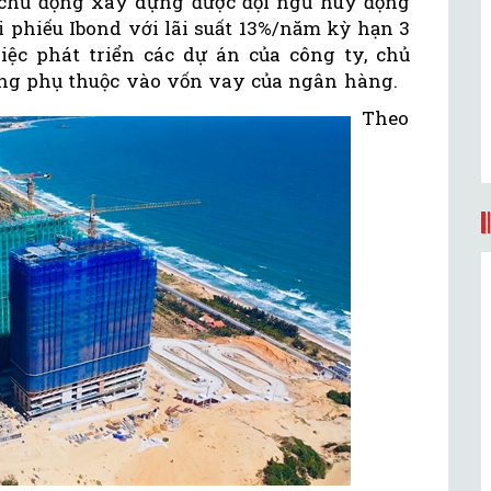
ã chủ động xây dựng được đội ngũ huy động
 phiếu Ibond với lãi suất 13%/năm kỳ hạn 3
ệc phát triển các dự án của công ty, chủ
g phụ thuộc vào vốn vay của ngân hàng.
Theo