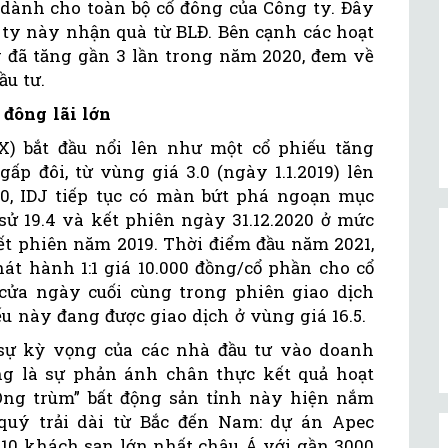
 dành cho toàn bộ cổ đông của Công ty. Đây
 ty này nhận quà từ BLĐ. Bên cạnh các hoạt
ng đã tăng gần 3 lần trong năm 2020, đem về
ầu tư.
 đông lãi lớn
) bắt đầu nổi lên như một cổ phiếu tăng
ấp đôi, từ vùng giá 3.0 (ngày 1.1.2019) lên
020, IDJ tiếp tục có màn bứt phá ngoạn mục
 sử 19.4 và kết phiên ngày 31.12.2020 ở mức
 kết phiên năm 2019. Thời điểm đầu năm 2021,
hát hành 1:1 giá 10.000 đồng/cổ phần cho cổ
cửa ngày cuối cùng trong phiên giao dịch
ếu này đang được giao dịch ở vùng giá 16.5.
sự kỳ vọng của các nhà đầu tư vào doanh
g là sự phản ánh chân thực kết quả hoạt
Ông trùm” bất động sản tỉnh này hiện nắm
quý trải dài từ Bắc đến Nam: dự án Apec
0 khách sạn lớn nhất châu Á với gần 3000