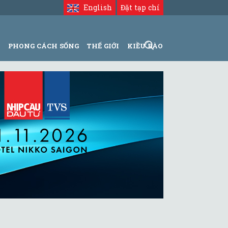
English
Đặt tạp chí
N
PHONG CÁCH SỐNG
THẾ GIỚI
KIỀU BÀO