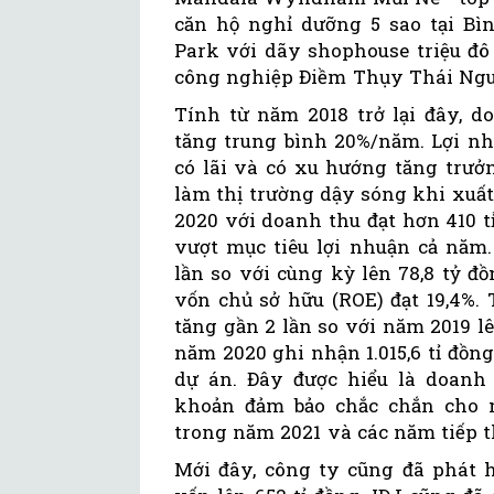
căn hộ nghỉ dưỡng 5 sao tại Bì
Park với dãy shophouse triệu đô 
công nghiệp Điềm Thụy Thái Ng
Tính từ năm 2018 trở lại đây, d
tăng trung bình 20%/năm. Lợi nh
có lãi và có xu hướng tăng trưởn
làm thị trường dậy sóng khi xuấ
2020 với doanh thu đạt hơn 410 tỉ 
vượt mục tiêu lợi nhuận cả năm.
lần so với cùng kỳ lên 78,8 tỷ đồn
vốn chủ sở hữu (ROE) đạt 19,4%. T
tăng gần 2 lần so với năm 2019 lê
năm 2020 ghi nhận 1.015,6 tỉ đồn
dự án. Đây được hiểu là doanh
khoản đảm bảo chắc chắn cho m
trong năm 2021 và các năm tiếp t
Mới đây, công ty cũng đã phát 