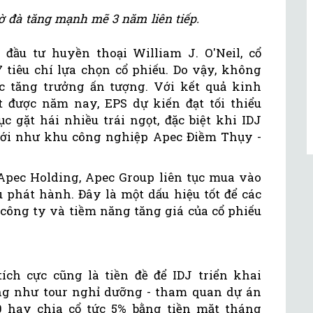
ờ đà tăng mạnh mẽ 3 năm liên tiếp.
ầu tư huyền thoại William J. O'Neil, cổ
 tiêu chí lựa chọn cổ phiếu. Do vậy, không
tục tăng trưởng ấn tượng. Với kết quả kinh
 được năm nay, EPS dự kiến đạt tối thiểu
ục gặt hái nhiều trái ngọt, đặc biệt khi IDJ
ới như khu công nghiệp Apec Điềm Thụy -
Apec Holding, Apec Group liên tục mua vào
 phát hành. Đây là một dấu hiệu tốt để các
 công ty và tiềm năng tăng giá của cổ phiếu
ch cực cũng là tiền đề để IDJ triển khai
ông như tour nghỉ dưỡng - tham quan dự án
 hay chia cổ tức 5% bằng tiền mặt tháng