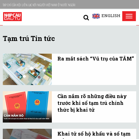
TẠP CHÍ CỦA HỘI LIÊN LẠC VỚI NGƯỜI VIỆT NAM Ở NƯỚC NGOÀI
ENGLISH
Tog
nav
Tạm trú Tin tức
Ra mắt sách “Vũ trụ của TÂM”
Đây là ấn phẩm đầu tiên
thuộc dự án Living
Heritage, sáng kiến nhằm
lưu giữ và truyền tải
Cần nắm rõ những điều này
những giá trị nhân sinh
trước khi sổ tạm trú chính
thức bị khai tử
quan sâu sắc của người
Năm 2022 là năm cuối
Việt toàn cầu.
cùng mà sổ tạm trú còn
Khai tử sổ hộ khẩu và sổ tạm
sử dụng, vậy người dân