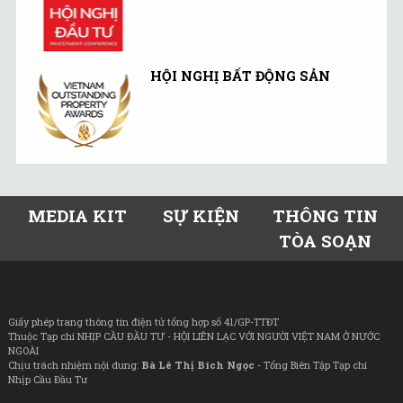
HỘI NGHỊ BẤT ĐỘNG SẢN
MEDIA KIT
SỰ KIỆN
THÔNG TIN
TÒA SOẠN
Giấy phép trang thông tin điện tử tổng hợp số 41/GP-TTĐT
Thuộc Tạp chí NHỊP CẦU ĐẦU TƯ - HỘI LIÊN LẠC VỚI NGƯỜI VIỆT NAM Ở NƯỚC
NGOÀI
Chịu trách nhiệm nội dung:
Bà Lê Thị Bích Ngọc
- Tổng Biên Tập Tạp chí
Nhịp Cầu Đầu Tư