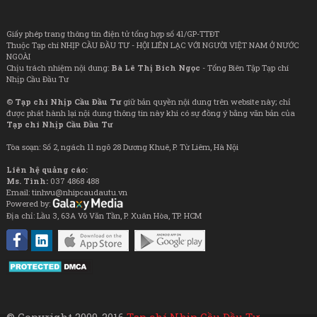
Giấy phép trang thông tin điện tử tổng hợp số 41/GP-TTĐT
Thuộc Tạp chí NHỊP CẦU ĐẦU TƯ - HỘI LIÊN LẠC VỚI NGƯỜI VIỆT NAM Ở NƯỚC
NGOÀI
Chịu trách nhiệm nội dung:
Bà Lê Thị Bích Ngọc
- Tổng Biên Tập Tạp chí
Nhịp Cầu Đầu Tư
©
Tạp chí Nhịp Cầu Đầu Tư
giữ bản quyền nội dung trên website này; chỉ
được phát hành lại nội dung thông tin này khi có sự đồng ý bằng văn bản của
Tạp chí Nhịp Cầu Đầu Tư
Tòa soạn: Số 2, ngách 11 ngõ 28 Dương Khuê, P. Từ Liêm, Hà Nội
Liên hệ quảng cáo:
Ms. Tình:
037 4868 488
Email: tinhvu@nhipcaudautu.vn
Powered by:
Địa chỉ: Lầu 3, 63A Võ Văn Tần, P. Xuân Hòa, TP. HCM
© Copyright 2009-2016
Tạp chí Nhịp Cầu Đầu Tư