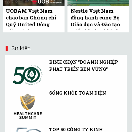
UOBAM Việt Nam
Nestlé Việt Nam
chào bán Chứng chỉ
đồng hành cùng Bộ
Quỹ United Dòng
Giáo dục và Đào tạo
Tiền Linh Hoạt
triển khai mô hình
(UMMF) ra công ...
bể bơi học đường tại
Bắc ...
Sự kiện
BÌNH CHỌN "DOANH NGHIỆP
PHÁT TRIỂN BỀN VỮNG"
SỐNG KHỎE TOÀN DIỆN
TOP 50 CÔNG TY KINH