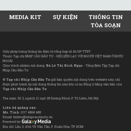
MEDIA KIT
SỰ KIỆN
THÔNG TIN
TÒA SOẠN
Giấy phép trang thông tin điện tử tổng hợp số 41/GP-TTĐT
Thuộc Tạp chí NHỊP CẦU ĐẦU TƯ - HỘI LIÊN LẠC VỚI NGƯỜI VIỆT NAM Ở NƯỚC
NGOÀI
Chịu trách nhiệm nội dung:
Bà Lê Thị Bích Ngọc
- Tổng Biên Tập Tạp chí
Nhịp Cầu Đầu Tư
©
Tạp chí Nhịp Cầu Đầu Tư
giữ bản quyền nội dung trên website này; chỉ
được phát hành lại nội dung thông tin này khi có sự đồng ý bằng văn bản của
Tạp chí Nhịp Cầu Đầu Tư
Tòa soạn: Số 2, ngách 11 ngõ 28 Dương Khuê, P. Từ Liêm, Hà Nội
Liên hệ quảng cáo:
Ms. Tình:
037 4868 488
Email: tinhvu@nhipcaudautu.vn
Powered by:
Địa chỉ: Lầu 3, 63A Võ Văn Tần, P. Xuân Hòa, TP. HCM