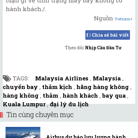
luận gì về tình trạng máy bay không có
hành khách./.
Nguồn
Vietnam+
f | Chia sẻ bài viết
Theo dõi
Nhịp Cầu Đầu Tư
TAGS:
Malaysia Airlines
,
Malaysia
,
chuyến bay
,
thảm kịch
,
hãng hàng không
,
hàng không
,
thảm
,
hành khách
,
bay qua
,
Kuala Lumpur
,
đại lý du lịch
Tin cùng chuyên mục
Airbus dự báo lưu lượng hành