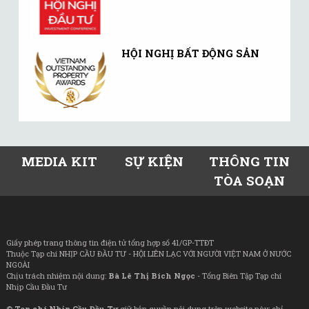
HỘI NGHỊ BẤT ĐỘNG SẢN
MEDIA KIT
SỰ KIỆN
THÔNG TIN
TÒA SOẠN
Giấy phép trang thông tin điện tử tổng hợp số 41/GP-TTĐT
Thuộc Tạp chí NHỊP CẦU ĐẦU TƯ - HỘI LIÊN LẠC VỚI NGƯỜI VIỆT NAM Ở NƯỚC
NGOÀI
Chịu trách nhiệm nội dung:
Bà Lê Thị Bích Ngọc
- Tổng Biên Tập Tạp chí
Nhịp Cầu Đầu Tư
©
Tạp chí Nhịp Cầu Đầu Tư
giữ bản quyền nội dung trên website này; chỉ