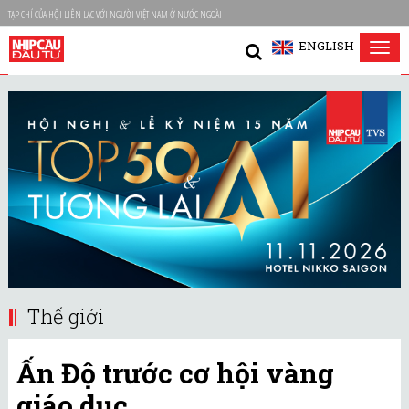
TẠP CHÍ CỦA HỘI LIÊN LẠC VỚI NGƯỜI VIỆT NAM Ở NƯỚC NGOÀI
ENGLISH
Tog
nav
Thế giới
Ấn Độ trước cơ hội vàng
giáo dục