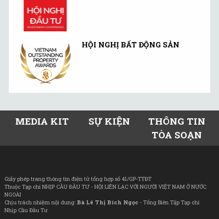
HỘI NGHỊ BẤT ĐỘNG SẢN
MEDIA KIT
SỰ KIỆN
THÔNG TIN
TÒA SOẠN
Giấy phép trang thông tin điện tử tổng hợp số 41/GP-TTĐT
Thuộc Tạp chí NHỊP CẦU ĐẦU TƯ - HỘI LIÊN LẠC VỚI NGƯỜI VIỆT NAM Ở NƯỚC
NGOÀI
Chịu trách nhiệm nội dung:
Bà Lê Thị Bích Ngọc
- Tổng Biên Tập Tạp chí
Nhịp Cầu Đầu Tư