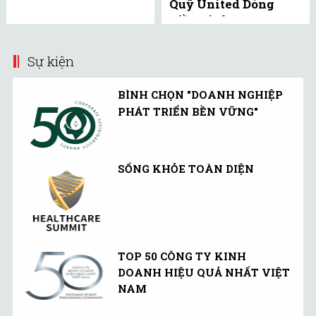
Quỹ United Dòng
Tiền Linh Hoạt
(UMMF) ra công ...
Sự kiện
BÌNH CHỌN "DOANH NGHIỆP
PHÁT TRIỂN BỀN VỮNG"
SỐNG KHỎE TOÀN DIỆN
TOP 50 CÔNG TY KINH
DOANH HIỆU QUẢ NHẤT VIỆT
NAM