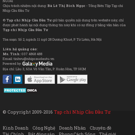
NGOÀI
Chịu trách nhiệm nội dung:
Bà Lê Thị Bích Ngọc
- Tổng Biên Tập Tạp chí
Nhịp Cầu Đầu Tư
©
Tạp chí Nhịp Cầu Đầu Tư
giữ bản quyền nội dung trên website này; chỉ
được phát hành lại nội dung thông tin này khi có sự đồng ý bằng văn bản của
Tạp chí Nhịp Cầu Đầu Tư
Tòa soạn: Số 2, ngách 11 ngõ 28 Dương Khuê, P. Từ Liêm, Hà Nội
Liên hệ quảng cáo:
Ms. Tình:
037 4868 488
Email: tinhvu@nhipcaudautu.vn
Powered by:
Địa chỉ: Lầu 3, 63A Võ Văn Tần, P. Xuân Hòa, TP. HCM
© Copyright 2009-2016
Tạp chí Nhịp Cầu Đầu Tư
Kinh Doanh
Công Nghệ
Doanh Nhân
Chuyên đề
Tài Chính
Bất động sản
Phong Cách Sống
Thế giới