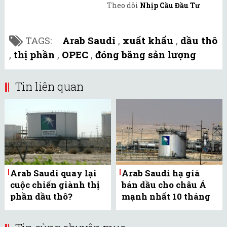
Theo dõi
Nhịp Cầu Đầu Tư
TAGS:
Arab Saudi
,
xuất khẩu
,
dầu thô
,
thị phần
,
OPEC
,
đóng băng sản lượng
Tin liên quan
Arab Saudi quay lại
Arab Saudi hạ giá
cuộc chiến giành thị
bán dầu cho châu Á
phần dầu thô?
mạnh nhất 10 tháng