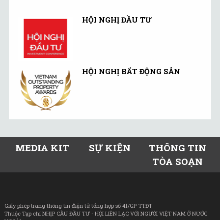
HỘI NGHỊ ĐẦU TƯ
HỘI NGHỊ BẤT ĐỘNG SẢN
MEDIA KIT
SỰ KIỆN
THÔNG TIN
TÒA SOẠN
Giấy phép trang thông tin điện tử tổng hợp số 41/GP-TTĐT
Thuộc Tạp chí NHỊP CẦU ĐẦU TƯ - HỘI LIÊN LẠC VỚI NGƯỜI VIỆT NAM Ở NƯỚC