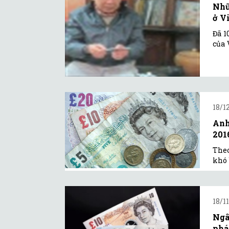
Nhữ
ở V
Đã 1
của 
18/12
Anh
201
Theo
khó 
18/1
Ngâ
phá