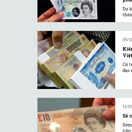
Dự k
thôn
09/1
Kiế
Việ
Cử t
đạo 
11/0
Sẽ 
Sớm 
tiền