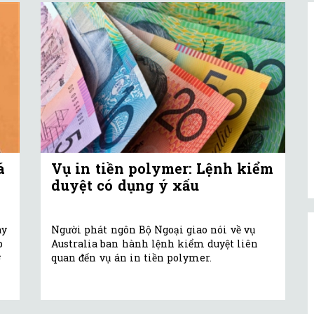
á
Vụ in tiền polymer: Lệnh kiểm
duyệt có dụng ý xấu
ày
Người phát ngôn Bộ Ngoại giao nói về vụ
p
Australia ban hành lệnh kiểm duyệt liên
ơ
quan đến vụ án in tiền polymer.