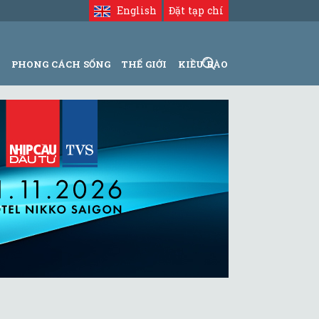
English
Đặt tạp chí
N
PHONG CÁCH SỐNG
THẾ GIỚI
KIỀU BÀO