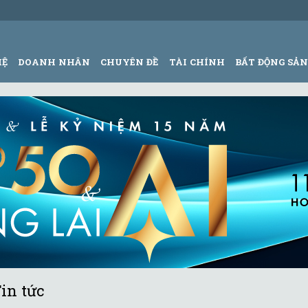
HỆ
DOANH NHÂN
CHUYÊN ĐỀ
TÀI CHÍNH
BẤT ĐỘNG SẢ
in tức