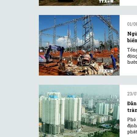
01/0
Ngừ
biế
Tổng
động
hưởn
23/0
Đằn
trà
Phó
định
phát