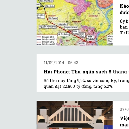
Kéo
đườ
Ủy b
hạn 
31/1
11/09/2014 - 06:43
Hải Phòng: Thu ngân sách 8 tháng ư
Số thu này tăng 9,9% so với cùng kỳ; trong 
quan đạt 22.800 tỷ đồng, tăng 5,2%.
07/0
Việ
mại