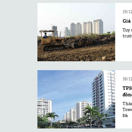
19/1
Giá
Tuy 
trườ
18/1
TPH
đồn
Thàn
Towe
Đà.