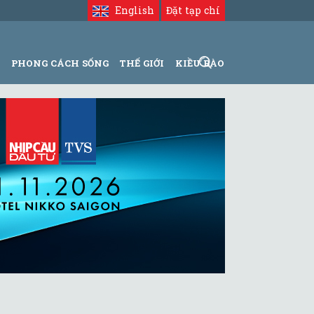
English
Đặt tạp chí
N
PHONG CÁCH SỐNG
THẾ GIỚI
KIỀU BÀO