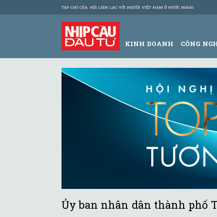
TẠP CHÍ CỦA HỘI LIÊN LẠC VỚI NGƯỜI VIỆT NAM Ở NƯỚC NGOÀI
KINH DOANH
CÔNG NG
Ủy ban nhân dân thành phố T