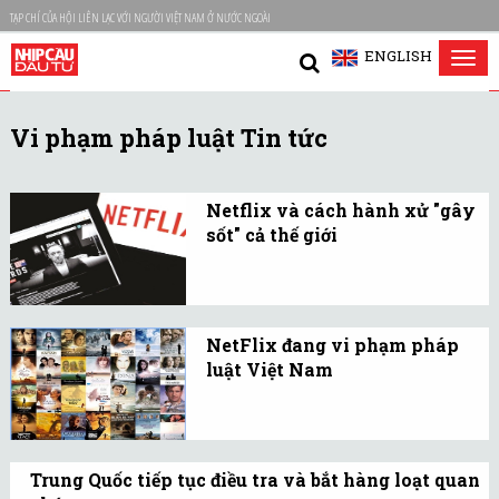
TẠP CHÍ CỦA HỘI LIÊN LẠC VỚI NGƯỜI VIỆT NAM Ở NƯỚC NGOÀI
ENGLISH
Tog
nav
Vi phạm pháp luật Tin tức
Netflix và cách hành xử "gây
sốt" cả thế giới
Liệu có hợp lý khi một
tập đoàn công nghệ lớn
ung dung kinh doanh mà
NetFlix đang vi phạm pháp
không cần tuân theo
luật Việt Nam
những điều luật áp dụng
Việc NetFlix cung cấp
chặt chẽ với công ty nội
dịch vụ vào Việt Nam,
địa?
thu phí bằng tiền Việt
Trung Quốc tiếp tục điều tra và bắt hàng loạt quan
Nam khi chưa đăng ký