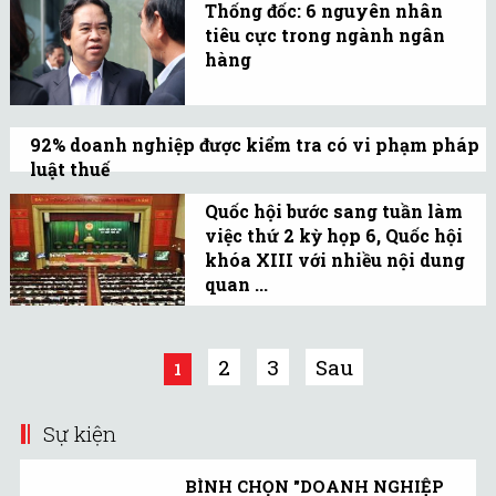
máy nước ngoài tại Bình
Thống đốc: 6 nguyên nhân
điều tra vì vi phạm nghiêm trọng kỷ luật
Dương.
tiêu cực trong ngành ngân
và pháp luật, cụm từ ám chỉ tội tham
hàng
Trong khuôn khổ kỳ họp
nhũng.
Quốc hội đang diễn ra,
92% doanh nghiệp được kiểm tra có vi phạm pháp
một số đại biểu đã gửi
luật thuế
văn bản chất vấn tới
Trong tổng số gần 450.000 DN đang hoạt
Thống đốc Ngân hàng
Quốc hội bước sang tuần làm
động có tới 92% DN thuộc diện kiểm tra có
việc thứ 2 kỳ họp 6, Quốc hội
Nhà nước Nguyễn Văn
dấu hiệu vi phạm về chính sách pháp luật
khóa XIII với nhiều nội dung
Bình.
quan ...
thuế.
Bước sang tuần làm việc
thứ 2, Quốc hội sẽ bàn
2
3
Sau
1
nhiều vấn đề như công
tác phòng ngừa, chống vi
Sự kiện
phạm pháp luật, tội
phạm…
BÌNH CHỌN "DOANH NGHIỆP