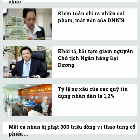
chức
kinh doanh và tuân thủ
Sáu quan chức Trung Quốc bị điều tra do
Kiểm toán chỉ ra nhiều sai
các quy định là vi phạm
nghi ngờ vi phạm pháp luật, kỷ luật
phạm, mất vốn của DNNN
pháp luật.
nghiêm trọng...
Còn nhiều tồn tại trong
quản lý, chỉ đạo điều
hành thu, chi ngân sách,
Khởi tố, bắt tạm giam nguyên
sử dụng tiền và tài sản
Chủ tịch Ngân hàng Đại
Nhà nước.
Dương
Theo báo Tuổi trẻ, Cảnh
sát điều tra Bộ Công an đã
Tỷ lệ nợ xấu của các quỹ tín
tống đạt quyết định khởi
dụng nhân dân là 1,2%
tố bị can đến ông Hà Văn
Tỷ lệ nợ xấu tại tháng
Thắm, nguyên Chủ tịch
4/2014 của các quỹ tín
HĐQT Ocean Bank.
dụng nhân dân ở mức
Một cá nhân bị phạt 300 triệu đồng vì thao túng cổ
1,2%, tỷ lệ này cuối năm
phiếu ...
2013 là 1,17%, khá thấp so