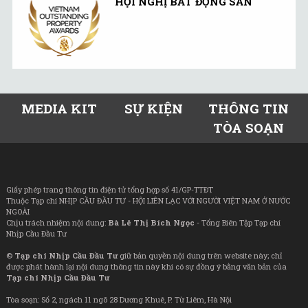
HỘI NGHỊ BẤT ĐỘNG SẢN
MEDIA KIT
SỰ KIỆN
THÔNG TIN
TÒA SOẠN
Giấy phép trang thông tin điện tử tổng hợp số 41/GP-TTĐT
Thuộc Tạp chí NHỊP CẦU ĐẦU TƯ - HỘI LIÊN LẠC VỚI NGƯỜI VIỆT NAM Ở NƯỚC
NGOÀI
Chịu trách nhiệm nội dung:
Bà Lê Thị Bích Ngọc
- Tổng Biên Tập Tạp chí
Nhịp Cầu Đầu Tư
©
Tạp chí Nhịp Cầu Đầu Tư
giữ bản quyền nội dung trên website này; chỉ
được phát hành lại nội dung thông tin này khi có sự đồng ý bằng văn bản của
Tạp chí Nhịp Cầu Đầu Tư
Tòa soạn: Số 2, ngách 11 ngõ 28 Dương Khuê, P. Từ Liêm, Hà Nội