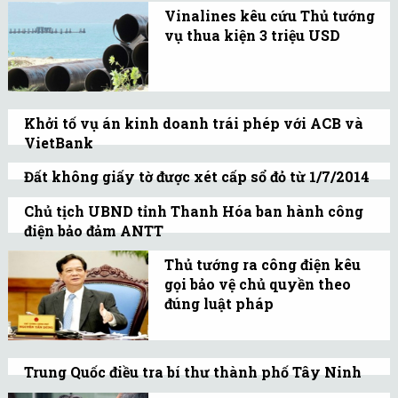
Bà Phạm Thị HIệu sử dụng 17 tài khoản để
Vinalines kêu cứu Thủ tướng
với các TCTD khác.
thao túng cổ phiếu HAR trong khoảng
vụ thua kiện 3 triệu USD
thời gian từ ngày 17/1/2013 đến ngày
Vinalines tiếp tục bảo lưu
6/9/2013
quan điểm phán quyết
của trọng tài là "không
Khởi tố vụ án kinh doanh trái phép với ACB và
đúng pháp luật, vi phạm
VietBank
nghiêm trọng thủ tục
Việc Ngân hàng ACB ủy thác cho 19 nhân
Đất không giấy tờ được xét cấp sổ đỏ từ 1/7/2014
trọng tài.
viên đi gửi tiền, theo bản án sơ thẩm, đó là
Chính phủ vừa ban hành Nghị định quy
Chủ tịch UBND tỉnh Thanh Hóa ban hành công
vi phạm pháp luật.
định chi tiết thi hành một số điều của Luật
điện bảo đảm ANTT
Đất đai.
Công điện yêu cầu bảo đảm an ninh trật
Thủ tướng ra công điện kêu
tự, an toàn tuyệt đối tính mạng, tài sản
gọi bảo vệ chủ quyền theo
của mọi người, mọi doanh nghiệp, bảo đảm
đúng luật pháp
Công điện đưa ra sau khi
sản xuất kinh doanh bình thường.
hàng trăm người kích
Trung Quốc điều tra bí thư thành phố Tây Ninh
động các vụ phá hoại nhà
Bí thư thành phố Tây Ninh bị cách chức để