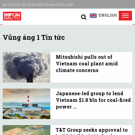
TẠP CHÍ CỦA HỘI LIÊN LẠC VỚI NGƯỜI VIỆT NAM Ở NƯỚC NGOÀI
ENGLISH
Tog
nav
Vũng áng 1 Tin tức
Mitsubishi pulls out of
Vietnam coal plant amid
climate concerns
Japanese trading house
Mitsubishi Corp. decided
Japanese-led group to lend
Thursday to withdraw
Vietnam $1.8 bln for coal-fired
from the Vinh Tan 3 coal-
power ...
fired power plant project
A group led by Japan
in Vietnam amid
Bank for International
growing international
T&T Group seeks approval to
Cooperation will provide