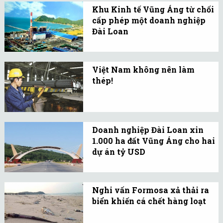
Khu Kinh tế Vũng Áng từ chối
giá 2.000 tỷ đồng trong
cấp phép một doanh nghiệp
thời hạn 12 năm.
Đài Loan
Khu kinh tế Vũng Áng
cho biết thời gian qua đã
Việt Nam không nên làm
từ chối nhiều doanh
thép!
nghiệp ngỏ ý muốn đầu
Dù bị áp thuế tự vệ, giá
tư vào khu vực phi sản
thép nhập khẩu từ Trung
xuất.
Quốc vẫn thấp hơn thép
Doanh nghiệp Đài Loan xin
Việt Nam khoảng 10%.
1.000 ha đất Vũng Áng cho hai
dự án tỷ USD
Nhà đầu tư đề xuất dự án
cảng biển có vốn đầu tư
Nghi vấn Formosa xả thải ra
1,5 tỷ USD và dự án chăn
biển khiến cá chết hàng loạt
nuôi, công nghiệp thực
Liên quan vụ cá chết
phẩm có vốn 1 tỷ USD.