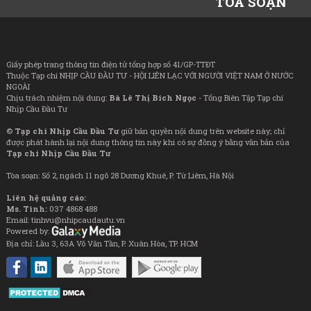
TÒA SOẠN
Giấy phép trang thông tin điện tử tổng hợp số 41/GP-TTĐT
Thuộc Tạp chí NHỊP CẦU ĐẦU TƯ - HỘI LIÊN LẠC VỚI NGƯỜI VIỆT NAM Ở NƯỚC
NGOÀI
Chịu trách nhiệm nội dung:
Bà Lê Thị Bích Ngọc
- Tổng Biên Tập Tạp chí
Nhịp Cầu Đầu Tư
©
Tạp chí Nhịp Cầu Đầu Tư
giữ bản quyền nội dung trên website này; chỉ
được phát hành lại nội dung thông tin này khi có sự đồng ý bằng văn bản của
Tạp chí Nhịp Cầu Đầu Tư
Tòa soạn: Số 2, ngách 11 ngõ 28 Dương Khuê, P. Từ Liêm, Hà Nội
Liên hệ quảng cáo:
Ms. Tình:
037 4868 488
Email: tinhvu@nhipcaudautu.vn
Powered by:
Địa chỉ: Lầu 3, 63A Võ Văn Tần, P. Xuân Hòa, TP. HCM