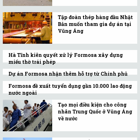
hàng loạt, người dân
phát hiện đường ống xả
Tập đoàn thép hàng đầu Nhật
thải hàng km xuống
Bản muốn tham gia dự án tại
Vũng Áng nghi của
Vũng Áng
Formosa.
Theo nhật báo Nikkei,
JFE cân nhắc mức góp
Hà Tĩnh kiên quyết xử lý Formosa xây dựng
vốn vào cơ sở sản xuất do
miếu thờ trái phép
Taiwan Plastic làm chủ
Ông Nguyễn Thanh Bình, Bí thư Tỉnh ủy
đầu tư khoảng 10% số
Dự án Formosa nhận thêm hỗ trợ từ Chính phủ
Hà Tĩnh khẳng định, việc Formosa xây
Thủ tướng Chính phủ đã đồng ý hỗ trợ
vốn.
Formosa đề xuất tuyển dụng gần 10.000 lao động
miếu thờ sai phạm sẽ được xử lý dứt
nguồn vốn từ ngân sách Trung ương để
nước ngoài
khoát.
đẩy nhanh tiến độ thi công dự án.
Trước đây thời điểm cao nhất về lao động
Tạo mọi điều kiện cho công
nước ngoài làm việc tại Khu kinh tế Vũng
nhân Trung Quốc ở Vũng Áng
Áng cũng chỉ khoảng 4.000 người.
về nước
Việt Nam đã tạo điều kiện
thuận lợi, chu đáo để