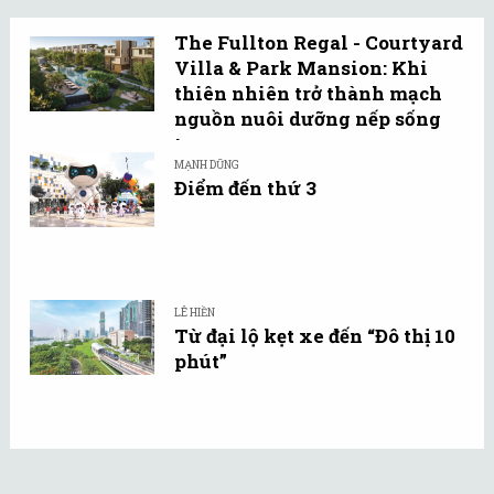
The Fullton Regal - Courtyard
Villa & Park Mansion: Khi
thiên nhiên trở thành mạch
nguồn nuôi dưỡng nếp sống
tự ...
MẠNH DŨNG
Điểm đến thứ 3
LÊ HIỀN
Từ đại lộ kẹt xe đến “Đô thị 10
phút”