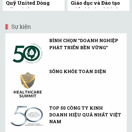
Quỹ United Dòng
Giáo dục và Đào tạo
Tiền Linh Hoạt
triển khai mô hình
(UMMF) ra công ...
bể bơi học đường tại
Bắc ...
Sự kiện
BÌNH CHỌN "DOANH NGHIỆP
PHÁT TRIỂN BỀN VỮNG"
SỐNG KHỎE TOÀN DIỆN
TOP 50 CÔNG TY KINH
DOANH HIỆU QUẢ NHẤT VIỆT
NAM