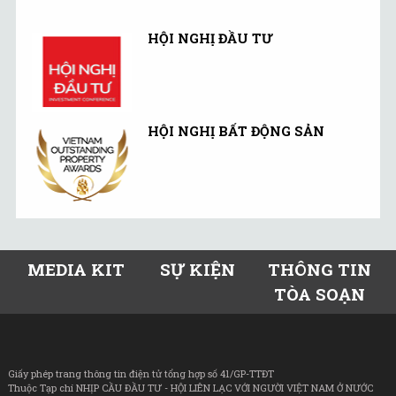
HỘI NGHỊ ĐẦU TƯ
HỘI NGHỊ BẤT ĐỘNG SẢN
MEDIA KIT
SỰ KIỆN
THÔNG TIN
TÒA SOẠN
Giấy phép trang thông tin điện tử tổng hợp số 41/GP-TTĐT
Thuộc Tạp chí NHỊP CẦU ĐẦU TƯ - HỘI LIÊN LẠC VỚI NGƯỜI VIỆT NAM Ở NƯỚC