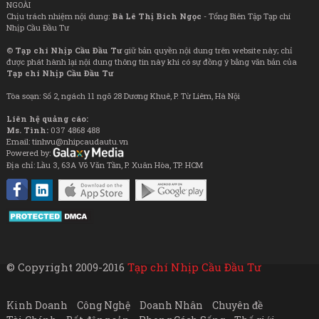
NGOÀI
Chịu trách nhiệm nội dung:
Bà Lê Thị Bích Ngọc
- Tổng Biên Tập Tạp chí
Nhịp Cầu Đầu Tư
©
Tạp chí Nhịp Cầu Đầu Tư
giữ bản quyền nội dung trên website này; chỉ
được phát hành lại nội dung thông tin này khi có sự đồng ý bằng văn bản của
Tạp chí Nhịp Cầu Đầu Tư
Tòa soạn: Số 2, ngách 11 ngõ 28 Dương Khuê, P. Từ Liêm, Hà Nội
Liên hệ quảng cáo:
Ms. Tình:
037 4868 488
Email: tinhvu@nhipcaudautu.vn
Powered by:
Địa chỉ: Lầu 3, 63A Võ Văn Tần, P. Xuân Hòa, TP. HCM
© Copyright 2009-2016
Tạp chí Nhịp Cầu Đầu Tư
Kinh Doanh
Công Nghệ
Doanh Nhân
Chuyên đề