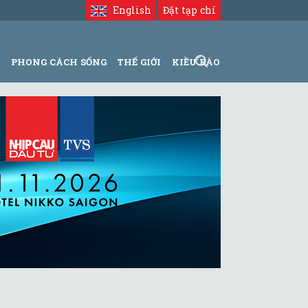
English
Đặt tạp chí
N
PHONG CÁCH SỐNG
THẾ GIỚI
KIỀU BÀO