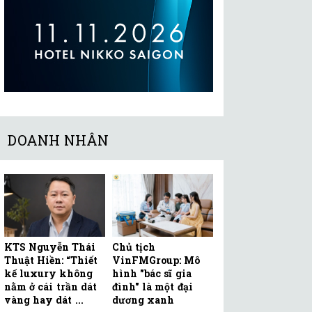
DOANH NHÂN
KTS Nguyễn Thái
Chủ tịch
Thuật Hiền: “Thiết
VinFMGroup: Mô
kế luxury không
hình "bác sĩ gia
nằm ở cái trần dát
đình" là một đại
vàng hay dát ...
dương xanh