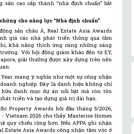
ộng sản cao cấp thành “nhà định chuẩn” bất
 chứng cho năng lực “Nhà định chuẩn”
động sản châu Á, Real Estate Asia Awards
ánh giá các nhà phát triển thông qua tầm
 thi, khả năng thích ứng cùng những sáng
ị trường. Với hội đồng giám khảo đến từ EY,
pore, giải thưởng được xây dựng trên nền
uan.
e Year mang ý nghĩa như một sự công nhận
ộ doanh nghiệp. Đây là danh hiệu không chỉ
ở hữu danh mục dự án nổi bật mà còn tôn
hát triển và tạo dựng giá trị dài hạn.
ific Property Awards hồi đầu tháng 5/2026,
ar - Vietnam 2026 cho thấy Masterise Homes
hệ quy chiếu rộng hơn. Nếu APPA ghi nhận
Real Estate Asia Awards công nhận tầm vóc ở