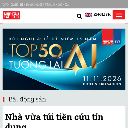
TẠP CHÍ CỦA HỘI LIÊN LẠC VỚI NGƯỜI VIỆT NAM Ở NƯỚC NGOÀI
ENGLISH
Tog
nav
Bất động sản
Nhà vừa túi tiền cứu tín
dụng