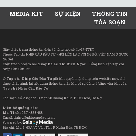
MEDIA KIT
SỰ KIỆN
THÔNG TIN
TÒA SOẠN
Giấy phép trang thông tin điện tử tổng hợp số 41/GP-TTĐT
Thuộc Tạp chí NHỊP CẦU ĐẦU TƯ - HỘI LIÊN LẠC VỚI NGƯỜI VIỆT NAM Ở NƯỚC
NGOÀI
Chịu trách nhiệm nội dung:
Bà Lê Thị Bích Ngọc
- Tổng Biên Tập Tạp chí
Nhịp Cầu Đầu Tư
©
Tạp chí Nhịp Cầu Đầu Tư
giữ bản quyền nội dung trên website này; chỉ
được phát hành lại nội dung thông tin này khi có sự đồng ý bằng văn bản của
Tạp chí Nhịp Cầu Đầu Tư
Tòa soạn: Số 2, ngách 11 ngõ 28 Dương Khuê, P. Từ Liêm, Hà Nội
Liên hệ quảng cáo:
Ms. Tình:
037 4868 488
Email: tinhvu@nhipcaudautu.vn
Powered by:
Địa chỉ: Lầu 3, 63A Võ Văn Tần, P. Xuân Hòa, TP. HCM