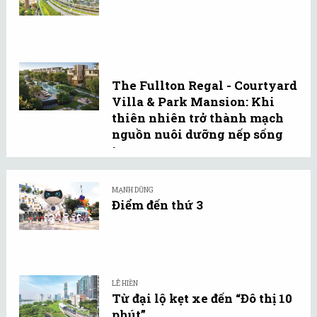
The Fullton Regal - Courtyard
Villa & Park Mansion: Khi
thiên nhiên trở thành mạch
nguồn nuôi dưỡng nếp sống
tự ...
MẠNH DŨNG
Điểm đến thứ 3
LÊ HIỀN
Từ đại lộ kẹt xe đến “Đô thị 10
phút”