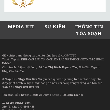
MEDIA KIT
SỰ KIỆN
THÔNG TIN
TÒA SOẠN
Giấy phép trang thông tin điện tử tổng hợp số 41/GP-TTĐT
Thuộc Tạp chí NHỊP CẦU ĐẦU TƯ - HỘI LIÊN LẠC VỚI NGƯỜI VIỆT NAM Ở NƯỚC
NGOÀI
Chịu trách nhiệm nội dung:
Bà Lê Thị Bích Ngọc
- Tổng Biên Tập Tạp chí
Nhịp Cầu Đầu Tư
©
Tạp chí Nhịp Cầu Đầu Tư
giữ bản quyền nội dung trên website này; chỉ
được phát hành lại nội dung thông tin này khi có sự đồng ý bằng văn bản của
Tạp chí Nhịp Cầu Đầu Tư
Tòa soạn: Số 2, ngách 11 ngõ 28 Dương Khuê, P. Từ Liêm, Hà Nội
Liên hệ quảng cáo:
Ms. Tình:
037 4868 488