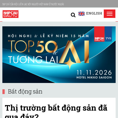
TẠP CHÍ CỦA HỘI LIÊN LẠC VỚI NGƯỜI VIỆT NAM Ở NƯỚC NGOÀI
ENGLISH
Tog
nav
Bất động sản
Thị trường bất động sản đã
qua đáy?