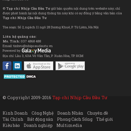
©
Tạp chí Nhịp Cầu Đầu Tư
giữ bản quyền nội dung trên website này; chỉ
được phát hành lại nội dung thông tin này khi có sự đồng ý bằng văn bản của
Tạp chí Nhịp Cầu Đầu Tư
Tòa soạn: Số 2, ngách 11 ngõ 28 Dương Khuê, P. Từ Liêm, Hà Nội
Liên hệ quảng cáo:
Ms. Tình:
037 4868 488
Email: tinhvu@nhipcaudautu.vn
Powered by:
Địa chỉ: Lầu 3, 63A Võ Văn Tần, P. Xuân Hòa, TP. HCM
© Copyright 2009-2016
Tạp chí Nhịp Cầu Đầu Tư
Kinh Doanh
Công Nghệ
Doanh Nhân
Chuyên đề
Tài Chính
Bất động sản
Phong Cách Sống
Thế giới
Kiều bào
Doanh nghiệp
Multimedia