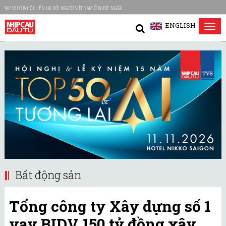
TẠP CHÍ CỦA HỘI LIÊN LẠC VỚI NGƯỜI VIỆT NAM Ở NƯỚC NGOÀI
ENGLISH
Tog
nav
Bất động sản
Tổng công ty Xây dựng số 1
vay BIDV 150 tỷ đồng xây