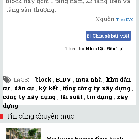
block này gồm 1 tầng hầm, 22 tầng trên và
tầng sân thượng.
Nguồn
Theo DVO
f | Chia sẻ bài viết
Theo dõi
Nhịp Cầu Đầu Tư
TAGS:
block
,
BIDV
,
mua nhà
,
khu dân
cư
,
dân cư
,
ký kết
,
tổng công ty xây dựng
,
công ty xây dựng
,
lãi suất
,
tín dụng
,
xây
dựng
Tin cùng chuyên mục
Masterise Homes đồng hành