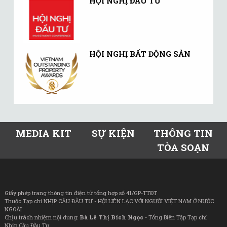
HỘI NGHỊ ĐẦU TƯ
HỘI NGHỊ BẤT ĐỘNG SẢN
MEDIA KIT
SỰ KIỆN
THÔNG TIN
TÒA SOẠN
Giấy phép trang thông tin điện tử tổng hợp số 41/GP-TTĐT
Thuộc Tạp chí NHỊP CẦU ĐẦU TƯ - HỘI LIÊN LẠC VỚI NGƯỜI VIỆT NAM Ở NƯỚC
NGOÀI
Chịu trách nhiệm nội dung:
Bà Lê Thị Bích Ngọc
- Tổng Biên Tập Tạp chí
Nhịp Cầu Đầu Tư