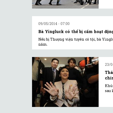
09/05/2014 - 07:00
Bà Yingluck có thể bị cấm hoạt độn
Nếu bị Thượng viện tuyên có tội, bà Ying
năm.
23/0
Thá
chí
Khủn
sau 