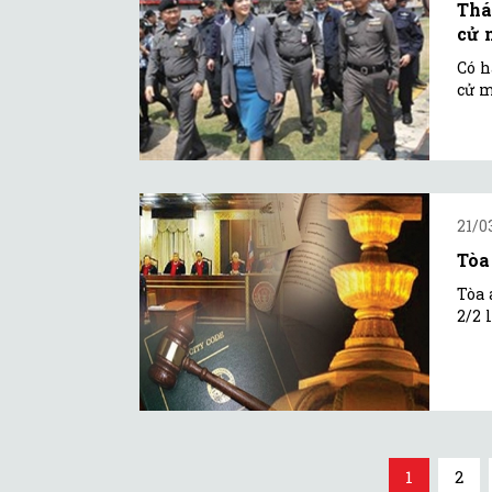
Thá
cử 
Có h
cử m
21/0
Tòa
Tòa 
2/2 
1
2