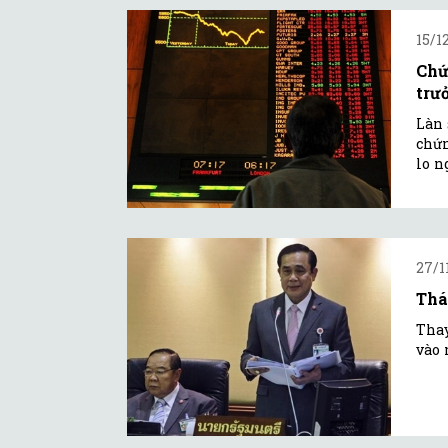
15/1
Chứ
trư
Làn 
chứn
lo n
27/1
Thá
Thay
vào 