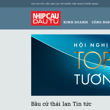
TẠP CHÍ CỦA HỘI LIÊN LẠC VỚI NGƯỜI VIỆT NAM Ở NƯỚC NGOÀI
KINH DOANH
CÔNG NG
Bầu cử thái lan Tin tức