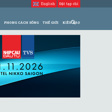
English
Đặt tạp chí
N
PHONG CÁCH SỐNG
THẾ GIỚI
KIỀU BÀO