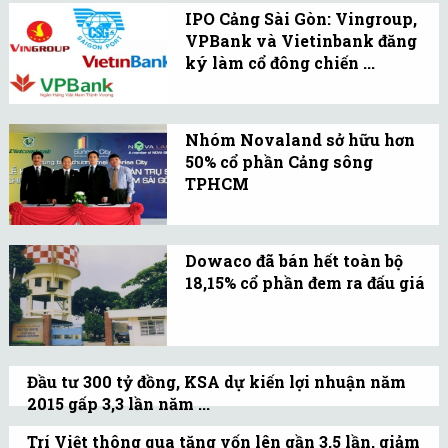
ACV được giữ nguyên thì
xin rút văn bản này.
IPO Cảng Sài Gòn: Vingroup,
BIDV sẽ không đủ điều
VPBank và Vietinbank đăng
kiện để tham gia.
ký làm cổ đông chiến ...
Sẽ có 35,7 triệu cổ phần
của Cảng Sài Gòn được
Nhóm Novaland sở hữu hơn
đấu giá công khai với giá
50% cổ phần Cảng sông
khởi điểm 11.500 đồng/cp.
TPHCM
Sáng 2/12, Sở GDCK TP.
HCM tổ chức phiên bán
Dowaco đã bán hết toàn bộ
đấu giá cổ phần lần đầu
18,15% cổ phần đem ra đấu giá
ra công chúng của Công
Tổng số cổ phần bán được
ty TNHH MTV Cảng sông
là 18.153.600 cổ phần.
TP. HCM (Casoco).
Tổng giá trị cổ phần bán
Đầu tư 300 tỷ đồng, KSA dự kiến lợi nhuận năm
được là 221.970.520.000
2015 gấp 3,3 lần năm ...
đồng.
KSA dự định đầu tư vào 3 dự án khai thác
Trí Việt thông qua tăng vốn lên gần 3,5 lần, giảm