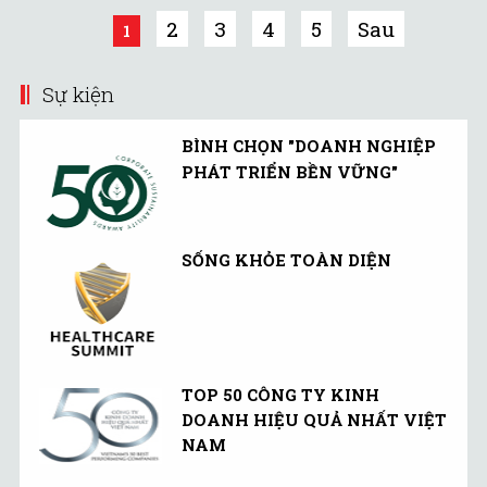
sau 3 năm "đóng cửa" với
2
3
4
5
Sau
1
NĐT ngoại.
Sự kiện
BÌNH CHỌN "DOANH NGHIỆP
PHÁT TRIỂN BỀN VỮNG"
SỐNG KHỎE TOÀN DIỆN
TOP 50 CÔNG TY KINH
DOANH HIỆU QUẢ NHẤT VIỆT
NAM