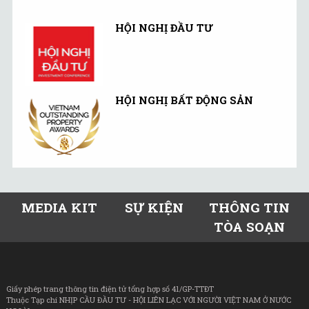
HỘI NGHỊ ĐẦU TƯ
HỘI NGHỊ BẤT ĐỘNG SẢN
MEDIA KIT
SỰ KIỆN
THÔNG TIN
TÒA SOẠN
Giấy phép trang thông tin điện tử tổng hợp số 41/GP-TTĐT
Thuộc Tạp chí NHỊP CẦU ĐẦU TƯ - HỘI LIÊN LẠC VỚI NGƯỜI VIỆT NAM Ở NƯỚC