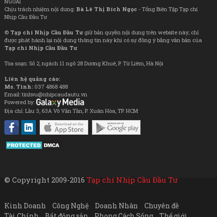
NGOÀI
Chịu trách nhiệm nội dung:
Bà Lê Thị Bích Ngọc
- Tổng Biên Tập Tạp chí
Nhịp Cầu Đầu Tư
©
Tạp chí Nhịp Cầu Đầu Tư
giữ bản quyền nội dung trên website này; chỉ
được phát hành lại nội dung thông tin này khi có sự đồng ý bằng văn bản của
Tạp chí Nhịp Cầu Đầu Tư
Tòa soạn: Số 2, ngách 11 ngõ 28 Dương Khuê, P. Từ Liêm, Hà Nội
Liên hệ quảng cáo:
Ms. Tình:
037 4868 488
Email: tinhvu@nhipcaudautu.vn
Powered by:
Địa chỉ: Lầu 3, 63A Võ Văn Tần, P. Xuân Hòa, TP. HCM
© Copyright 2009-2016
Tạp chí Nhịp Cầu Đầu Tư
Kinh Doanh
Công Nghệ
Doanh Nhân
Chuyên đề
Tài Chính
Bất động sản
Phong Cách Sống
Thế giới