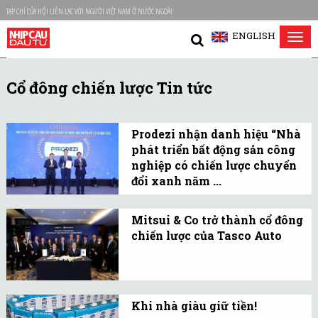
TẠP CHÍ CỦA HỘI LIÊN LẠC VỚI NGƯỜI VIỆT NAM Ở NƯỚC NGOÀI
ENGLISH
Tog
nav
Cổ đông chiến lược Tin tức
Prodezi nhận danh hiệu “Nhà
phát triển bất động sản công
nghiệp có chiến lược chuyển
đổi xanh năm ...
Đây đồng thời là minh
chứng cho cam kết của
Mitsui & Co trở thành cổ đông
chiến lược của Tasco Auto
doanh nghiệp trong việc
Mitsui & Co, Tập đoàn
kiến tạo mô hình hạ tầng
thương mại và đầu tư
xanh, vận hành thông
Nhật Bản đã chính thức
minh.
Khi nhà giàu giữ tiền!
trở thành cổ đông chiến