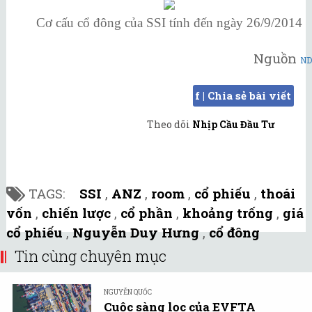
Cơ cấu cổ đông của SSI tính đến ngày 26/9/2014
Nguồn
N
f | Chia sẻ bài viết
Theo dõi
Nhịp Cầu Đầu Tư
TAGS:
SSI
,
ANZ
,
room
,
cổ phiếu
,
thoái
vốn
,
chiến lược
,
cổ phần
,
khoảng trống
,
giá
cổ phiếu
,
Nguyễn Duy Hưng
,
cổ đông
Tin cùng chuyên mục
NGUYỄN QUỐC
Cuộc sàng lọc của EVFTA