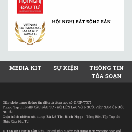
HỘI NGHỊ BẤT ĐỘNG SẢN
MEDIA KIT
SỰ KIỆN
THÔNG TIN
TÒA SOẠN
Giấy phép trang thông tin điện tử tổng hợp số 41/GP-TTĐT
Thuộc Tạp chí NHỊP CẦU ĐẦU TƯ - HỘI LIÊN LẠC VỚI NGƯỜI VIỆT NAM Ở NƯỚC
NGOÀI
Chịu trách nhiệm nội dung:
Bà Lê Thị Bích Ngọc
- Tổng Biên Tập Tạp chí
Nhịp Cầu Đầu Tư
©
Tạp chí Nhịp Cầu Đầu Tư
giữ bản quyền nội dung trên website này; chỉ