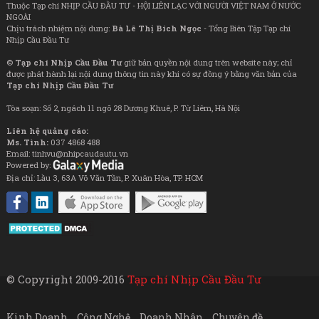
Thuộc Tạp chí NHỊP CẦU ĐẦU TƯ - HỘI LIÊN LẠC VỚI NGƯỜI VIỆT NAM Ở NƯỚC
NGOÀI
Chịu trách nhiệm nội dung:
Bà Lê Thị Bích Ngọc
- Tổng Biên Tập Tạp chí
Nhịp Cầu Đầu Tư
©
Tạp chí Nhịp Cầu Đầu Tư
giữ bản quyền nội dung trên website này; chỉ
được phát hành lại nội dung thông tin này khi có sự đồng ý bằng văn bản của
Tạp chí Nhịp Cầu Đầu Tư
Tòa soạn: Số 2, ngách 11 ngõ 28 Dương Khuê, P. Từ Liêm, Hà Nội
Liên hệ quảng cáo:
Ms. Tình:
037 4868 488
Email: tinhvu@nhipcaudautu.vn
Powered by:
Địa chỉ: Lầu 3, 63A Võ Văn Tần, P. Xuân Hòa, TP. HCM
© Copyright 2009-2016
Tạp chí Nhịp Cầu Đầu Tư
Kinh Doanh
Công Nghệ
Doanh Nhân
Chuyên đề