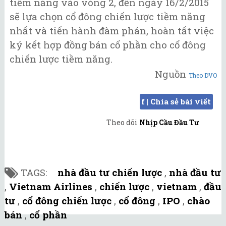
tiềm năng vào vòng 2, đến ngày 16/2/2015
sẽ lựa chọn cổ đông chiến lược tiềm năng
nhất và tiến hành đàm phán, hoàn tất việc
ký kết hợp đồng bán cổ phần cho cổ đông
chiến lược tiềm năng.
Nguồn
Theo DVO
f | Chia sẻ bài viết
Theo dõi
Nhịp Cầu Đầu Tư
TAGS:
nhà đầu tư chiến lược
,
nhà đầu tư
,
Vietnam Airlines
,
chiến lược
,
vietnam
,
đầu
tư
,
cổ đông chiến lược
,
cổ đông
,
IPO
,
chào
bán
,
cổ phần