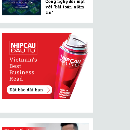
Công nghệ đối mặt
với "bài toán niềm
tin"