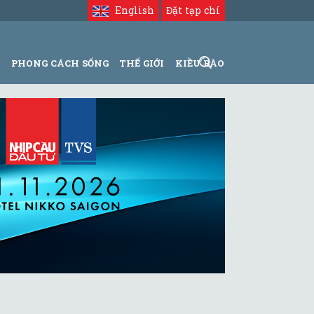
English
Đặt tạp chí
N
PHONG CÁCH SỐNG
THẾ GIỚI
KIỀU BÀO