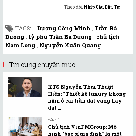
Theo dõi
Nhịp Cầu Đầu Tư
TAGS:
Dương Công Minh
,
Trần Bá
Dương
,
tỷ phú Trần Bá Dương
,
chủ tịch
Nam Long
,
Nguyễn Xuân Quang
Tin cùng chuyên mục
KTS Nguyễn Thái Thuật
Hiền: “Thiết kế luxury không
nằm ở cái trần dát vàng hay
dát ...
CẨM TÚ
Chủ tịch VinFMGroup: Mô
hình "bác sĩ gia đình" là một