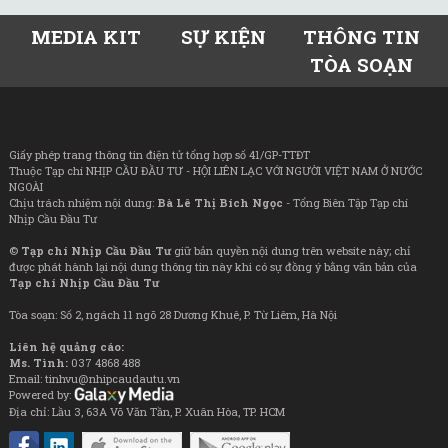
MEDIA KIT
SỰ KIỆN
THÔNG TIN
TÒA SOẠN
Giấy phép trang thông tin điện tử tổng hợp số 41/GP-TTĐT
Thuộc Tạp chí NHỊP CẦU ĐẦU TƯ - HỘI LIÊN LẠC VỚI NGƯỜI VIỆT NAM Ở NƯỚC
NGOÀI
Chịu trách nhiệm nội dung:
Bà Lê Thị Bích Ngọc
- Tổng Biên Tập Tạp chí
Nhịp Cầu Đầu Tư
©
Tạp chí Nhịp Cầu Đầu Tư
giữ bản quyền nội dung trên website này; chỉ
được phát hành lại nội dung thông tin này khi có sự đồng ý bằng văn bản của
Tạp chí Nhịp Cầu Đầu Tư
Tòa soạn: Số 2, ngách 11 ngõ 28 Dương Khuê, P. Từ Liêm, Hà Nội
Liên hệ quảng cáo:
Ms. Tình:
037 4868 488
Email: tinhvu@nhipcaudautu.vn
Powered by:
Địa chỉ: Lầu 3, 63A Võ Văn Tần, P. Xuân Hòa, TP. HCM