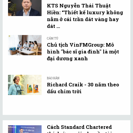
KTS Nguyễn Thái Thuật
Hiền: “Thiết kế luxury không
nằm ở cái trần dát vàng hay
dát ...
CẨM TÚ
Chủ tịch VinFMGroup: Mô
hình "bác sĩ gia đình" là một
đại dương xanh
BẢO HÂN
Richard Craik - 30 năm theo
dấu chim trời
Cách Standard Chartered