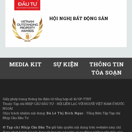
HỘI NGHỊ BẤT ĐỘNG SẢN
MEDIA KIT
SỰ KIỆN
THÔNG TIN
TÒA SOẠN
Giấy phép trang thông tin điện tử tổng hợp số 41/GP-TTĐT
Thuộc Tạp chí NHỊP CẦU ĐẦU TƯ - HỘI LIÊN LẠC VỚI NGƯỜI VIỆT NAM Ở NƯỚC
NGOÀI
Chịu trách nhiệm nội dung:
Bà Lê Thị Bích Ngọc
- Tổng Biên Tập Tạp chí
Nhịp Cầu Đầu Tư
©
Tạp chí Nhịp Cầu Đầu Tư
giữ bản quyền nội dung trên website này; chỉ
được phát hành lại nội dung thông tin này khi có sự đồng ý bằng văn bản của