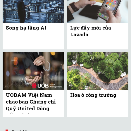
Sóng hạ tầng AI
Lực đẩy mới của
Lazada
UOBAM Việt Nam
Hoa ở công trường
chào bán Chứng chỉ
Quỹ United Dòng
Tiền Linh Hoạt
(UMMF) ra công ...