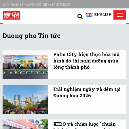
TẠP CHÍ CỦA HỘI LIÊN LẠC VỚI NGƯỜI VIỆT NAM Ở NƯỚC NGOÀI
ENGLISH
Tog
nav
Duong pho Tin tức
Palm City hiện thực hóa mô
hình đô thị nghỉ dưỡng giữa
lòng thành phố
Dự án Palm City được
triển khai theo chiến
Trải nghiệm ngày và đêm tại
lược phát triển đại đô thị
Đường hoa 2026
dài hạn bằng việc khởi
Một rừng xuân rực rỡ
công phân khu Palm
dưới ánh mặt trời và một
River.
lễ hội ánh sáng đầy mê
KIDO và chiến lược "chuẩn
hoặc khi thành phố lên