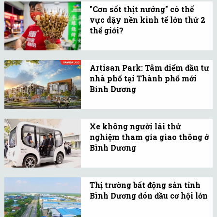
thành một phần không
tối 12/10.
"Cơn sốt thịt nướng" có thể
thể thiếu trong nhịp sống
vực dậy nền kinh tế lớn thứ 2
sôi động của TP.HCM.
thế giới?
Trung Quốc đang cân
nhắc hỗ trợ nhiều hơn
Artisan Park: Tâm điểm đầu tư
cho “các doanh nghiệp tư
nhà phố tại Thành phố mới
nhân”, chẳng hạn như
Bình Dương
người bán hàng rong,
Với vị trí gần kề ga Metro
thông qua hệ thống thuế
tại TPM Bình Dương
và an sinh xã hội.
Xe không người lái thử
(WTC Gateway), Artisan
nghiệm tham gia giao thông ở
Park sở hữu khả năng kết
Bình Dương
nối và gia tăng giá trị
Tại Thành phố mới Bình
vượt trội.
Dương, xe tự hành
Thị trường bất động sản tỉnh
Phenikaa-X đã được thử
Bình Dương đón đầu cơ hội lớn
nghiệm vận hành thực tế
Bình Dương đã và đang là
trên hệ thống giao thông