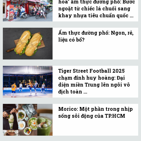
hóa" ẩm thực đường phố: Bước
đèn.
ngoặt từ chiếc lá chuối sang
khay nhựa tiêu chuẩn quốc ...
Ẩm thực Việt Nam có thế
mạnh tuyệt đối về hương
Ẩm thực đường phố: Ngon, rẻ,
liệu có bổ?
vị, nhưng thường gặp
Những vụ ngộ độc gần
khó khi nhân rộng quy
đây khiến bánh mì, biểu
mô (scale-up) do phụ
tượng ẩm thực Việt, đối
thuộc vào phương thức
Tiger Street Football 2025
mặt thách thức về an
đóng gói thủ công.
chạm đỉnh huy hoàng: Đại
toàn, niềm tin du lịch và
diện miền Trung lên ngôi vô
tương lai ẩm thực đường
địch toàn ...
Lễ hội bóng đá đường phố
phố.
Tiger Street Football 2025
Morico: Một phần trong nhịp
sống sôi động của TP.HCM
bùng nổ cảm xúc đã đặt
Sau 15 năm thành lập và
dấu ấn lịch sử qua đêm
phát triển, Morico đã trở
Chung kết toàn quốc vào