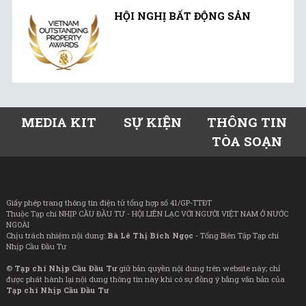
HỘI NGHỊ BẤT ĐỘNG SẢN
MEDIA KIT
SỰ KIỆN
THÔNG TIN
TÒA SOẠN
Giấy phép trang thông tin điện tử tổng hợp số 41/GP-TTĐT
Thuộc Tạp chí NHỊP CẦU ĐẦU TƯ - HỘI LIÊN LẠC VỚI NGƯỜI VIỆT NAM Ở NƯỚC
NGOÀI
Chịu trách nhiệm nội dung:
Bà Lê Thị Bích Ngọc
- Tổng Biên Tập Tạp chí
Nhịp Cầu Đầu Tư
©
Tạp chí Nhịp Cầu Đầu Tư
giữ bản quyền nội dung trên website này; chỉ
được phát hành lại nội dung thông tin này khi có sự đồng ý bằng văn bản của
Tạp chí Nhịp Cầu Đầu Tư