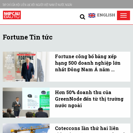
TẠP CHÍ CỦA HỘI LIÊN LẠC VỚI NGƯỜI VIỆT NAM Ở NƯỚC NGOÀI
ENGLISH
Tog
nav
Fortune Tin tức
Fortune công bố bảng xếp
hạng 500 doanh nghiệp lớn
nhất Đông Nam Á năm ...
Vingroup đã vươn từ vị
trí 37 lên vị trí 26 với
Hơn 50% doanh thu của
doanh thu 12,8 tỷ USD,
GreenNode đến từ thị trường
tăng trưởng 69%.
nước ngoài
GreenNode (đơn vị cung
cấp dich vụ AI Cloud
Coteccons lần thứ hai liên
thuộc Tập đoàn VNG)