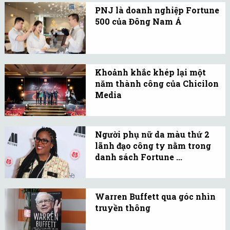
PNJ là doanh nghiệp Fortune
presence across Vietnam,
500 của Đông Nam Á
now boasting over 400
Sáng 18/6, Tạp chí
stores in 55 out of 63
Fortune của Mỹ đã công
provinces.
bố PNJ thuộc Top Fortune
Khoảnh khắc khép lại một
Southeast Asia 500.
năm thành công của Chicilon
Media
Trong 2 ngày 23 và
24/1/2024, đại tiệc cuối
Người phụ nữ da màu thứ 2
năm “It’s Fortune Time”
lãnh đạo công ty nằm trong
của Chicilon Media đã
danh sách Fortune ...
được tổ chức hoành tráng
Trong 4 năm qua, không
tại cả 2 miền Nam, Bắc.
có công ty nào trong
Warren Buffett qua góc nhìn
danh sách Fortune 500 do
truyền thông
một nữ CEO da đen lãnh
Ai cũng biết tỷ phú giàu
đạo.