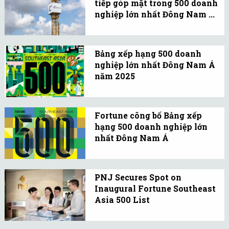
tiếp góp mặt trong 500 doanh
công bố doanh thu hơn
nghiệp lớn nhất Đông Nam ...
50% đến từ các doanh
Coteccons đã có 46 dự án
nghiệp nước ngoài sau 2
được cấp chứng nhận
năm ra mắt.
Bảng xếp hạng 500 doanh
LEED/LOTUS trong tổng
nghiệp lớn nhất Đông Nam Á
số 305 công trình xanh
năm 2025
toàn quốc.
Fortune công bố Bảng xếp
hạng 500 doanh nghiệp
Fortune công bố Bảng xếp
Đông Nam Á năm 2025,
hạng 500 doanh nghiệp lớn
đánh dấu năm thứ 2 liên
nhất Đông Nam Á
tiếp Fortune công bố
Tạp chí Fortune công bố
danh sách thường niên
bảng xếp hạng 500 công
này.
PNJ Secures Spot on
ty Đông Nam Á năm
Inaugural Fortune Southeast
2024, the Southeast Asia
Asia 500 List
500.
PNJ has significantly
expanded its market