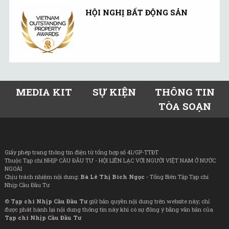
HỘI NGHỊ BẤT ĐỘNG SẢN
MEDIA KIT
SỰ KIỆN
THÔNG TIN
TÒA SOẠN
Giấy phép trang thông tin điện tử tổng hợp số 41/GP-TTĐT
Thuộc Tạp chí NHỊP CẦU ĐẦU TƯ - HỘI LIÊN LẠC VỚI NGƯỜI VIỆT NAM Ở NƯỚC
NGOÀI
Chịu trách nhiệm nội dung:
Bà Lê Thị Bích Ngọc
- Tổng Biên Tập Tạp chí
Nhịp Cầu Đầu Tư
©
Tạp chí Nhịp Cầu Đầu Tư
giữ bản quyền nội dung trên website này; chỉ
được phát hành lại nội dung thông tin này khi có sự đồng ý bằng văn bản của
Tạp chí Nhịp Cầu Đầu Tư