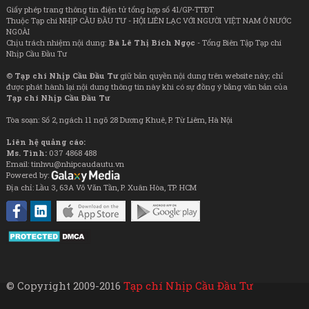
Giấy phép trang thông tin điện tử tổng hợp số 41/GP-TTĐT
Thuộc Tạp chí NHỊP CẦU ĐẦU TƯ - HỘI LIÊN LẠC VỚI NGƯỜI VIỆT NAM Ở NƯỚC
NGOÀI
Chịu trách nhiệm nội dung:
Bà Lê Thị Bích Ngọc
- Tổng Biên Tập Tạp chí
Nhịp Cầu Đầu Tư
©
Tạp chí Nhịp Cầu Đầu Tư
giữ bản quyền nội dung trên website này; chỉ
được phát hành lại nội dung thông tin này khi có sự đồng ý bằng văn bản của
Tạp chí Nhịp Cầu Đầu Tư
Tòa soạn: Số 2, ngách 11 ngõ 28 Dương Khuê, P. Từ Liêm, Hà Nội
Liên hệ quảng cáo:
Ms. Tình:
037 4868 488
Email: tinhvu@nhipcaudautu.vn
Powered by:
Địa chỉ: Lầu 3, 63A Võ Văn Tần, P. Xuân Hòa, TP. HCM
© Copyright 2009-2016
Tạp chí Nhịp Cầu Đầu Tư