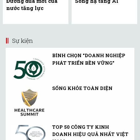
Đường đua mới của
Sóng hạ tầng AI
nước tăng lực
Sự kiện
BÌNH CHỌN "DOANH NGHIỆP
PHÁT TRIỂN BỀN VỮNG"
SỐNG KHỎE TOÀN DIỆN
TOP 50 CÔNG TY KINH
DOANH HIỆU QUẢ NHẤT VIỆT