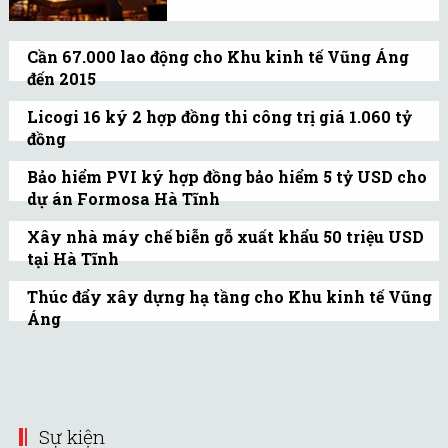
Sau 5 năm chờ đợi, Tata
Steel đã rút dự án thép 5
Cần 67.000 lao động cho Khu kinh tế Vũng Áng
tỷ USD khỏi Việt Nam vì
đến 2015
chậm trễ phê duyệt và
Hôm 11/7, Phó Thủ tướng Nguyễn Thiện
môi trường kinh doanh
Licogi 16 ký 2 hợp đồng thi công trị giá 1.060 tỷ
Nhân chủ trì hội nghị trực tuyến sơ kết
đồng
nhiều thách thức.
công tác đào tạo nhân lực cho Khu kinh tế
Đây là 2 gói thầu thuộc dự án nhà máy
Bảo hiểm PVI ký hợp đồng bảo hiểm 5 tỷ USD cho
Vũng Áng, tỉnh Hà Tĩnh.
luyện gang thép Formosa, Hà Tĩnh.
dự án Formosa Hà Tĩnh
Dự án khu liên hợp gang thép và Cảng
Xây nhà máy chế biễn gỗ xuất khẩu 50 triệu USD
nước sâu Sơn Dương Formosa hiện là dự
tại Hà Tĩnh
án có vốn đầu tư nước ngoài lớn nhất Việt
Nhà máy chế biến gỗ xuất khẩu Phone
Thúc đẩy xây dựng hạ tầng cho Khu kinh tế Vũng
Nam.
Sack có công suất 180.000m3/năm do Tập
Áng
đoàn kinh tế Phone Sack Group, Lào làm
Phó Thủ tướng Hoàng Trung Hải yêu cầu,
chủ đầu tư.
Hà Tĩnh cần coi việc hoàn thiện cơ sở hạ
tầng đồng bộ cho Khu kinh tế Vũng Áng
là nhiệm vụ ưu tiên.
Sự kiện