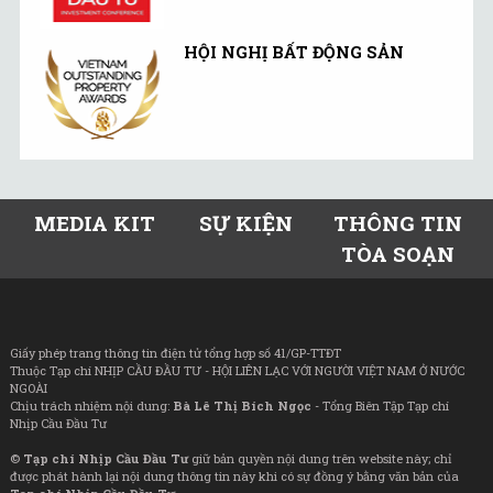
HỘI NGHỊ BẤT ĐỘNG SẢN
MEDIA KIT
SỰ KIỆN
THÔNG TIN
TÒA SOẠN
Giấy phép trang thông tin điện tử tổng hợp số 41/GP-TTĐT
Thuộc Tạp chí NHỊP CẦU ĐẦU TƯ - HỘI LIÊN LẠC VỚI NGƯỜI VIỆT NAM Ở NƯỚC
NGOÀI
Chịu trách nhiệm nội dung:
Bà Lê Thị Bích Ngọc
- Tổng Biên Tập Tạp chí
Nhịp Cầu Đầu Tư
©
Tạp chí Nhịp Cầu Đầu Tư
giữ bản quyền nội dung trên website này; chỉ
được phát hành lại nội dung thông tin này khi có sự đồng ý bằng văn bản của