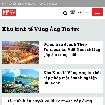
TẠP CHÍ CỦA HỘI LIÊN LẠC VỚI NGƯỜI VIỆT NAM Ở NƯỚC NGOÀI
ENGLISH
Tog
nav
Khu kinh tế Vũng Áng Tin tức
Dự án liên doanh Thép
Formosa tại Việt Nam sẽ tăng
gấp đôi công suất
Formosa Hà Tĩnh dự kiến
mở lò luyện thứ hai vào
Khu Kinh tế Vũng Áng từ chối
giữa năm 2018 và sẽ giúp
cấp phép một doanh nghiệp
công ty tăng gấp đôi sản
Đài Loan
lượng thép thô.
Khu kinh tế Vũng Áng
cho biết thời gian qua đã
Hà Tĩnh kiên quyết xử lý Formosa xây dựng
từ chối nhiều doanh