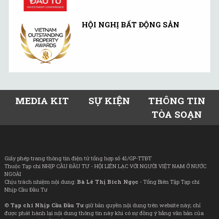
HỘI NGHỊ BẤT ĐỘNG SẢN
MEDIA KIT
SỰ KIỆN
THÔNG TIN
TÒA SOẠN
Giấy phép trang thông tin điện tử tổng hợp số 41/GP-TTĐT
Thuộc Tạp chí NHỊP CẦU ĐẦU TƯ - HỘI LIÊN LẠC VỚI NGƯỜI VIỆT NAM Ở NƯỚC
NGOÀI
Chịu trách nhiệm nội dung:
Bà Lê Thị Bích Ngọc
- Tổng Biên Tập Tạp chí
Nhịp Cầu Đầu Tư
©
Tạp chí Nhịp Cầu Đầu Tư
giữ bản quyền nội dung trên website này; chỉ
được phát hành lại nội dung thông tin này khi có sự đồng ý bằng văn bản của