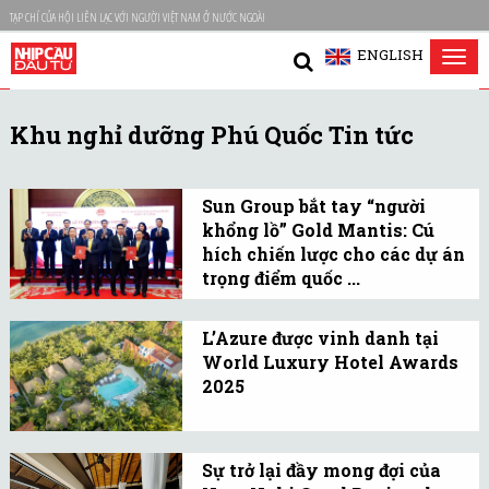
TẠP CHÍ CỦA HỘI LIÊN LẠC VỚI NGƯỜI VIỆT NAM Ở NƯỚC NGOÀI
ENGLISH
Tog
nav
Khu nghỉ dưỡng Phú Quốc Tin tức
Sun Group bắt tay “người
khổng lồ” Gold Mantis: Cú
hích chiến lược cho các dự án
trọng điểm quốc ...
Sun Group một lần nữa
khẳng định chiến lược
L’Azure được vinh danh tại
World Luxury Hotel Awards
“đứng trên vai những
2025
người khổng lồ” để xác
L’Azure Resort & Spa Phu
lập chuẩn mực mới cho
Quoc - khu nghỉ dưỡng
kiến trúc nội thất tại Việt
Sự trở lại đầy mong đợi của
mang đậm phong cách