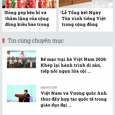
Đóng góp bền bỉ và
Lễ Tổng kết Ngày
thầm lặng của cộng
Tôn vinh tiếng Việt
đồng kiều bào trong
trong cộng đồng
việc lan toả tình yêu
người Việt Nam ở
tiếng ...
nước ngoài năm ...
Tin cùng chuyên mục
Bế mạc trại hè Việt Nam 2026:
Khép lại hành trình di sản,
tiếp nối ngọn lửa cội ...
HÂN NGUYỄN
Việt Nam và Vương quốc Anh
thúc đẩy hợp tác quốc tế trong
giáo dục đại ...