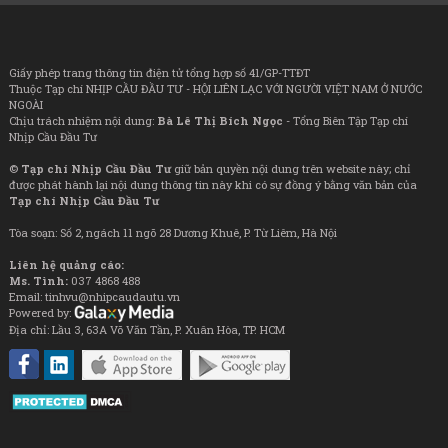
Giấy phép trang thông tin điện tử tổng hợp số 41/GP-TTĐT
Thuộc Tạp chí NHỊP CẦU ĐẦU TƯ - HỘI LIÊN LẠC VỚI NGƯỜI VIỆT NAM Ở NƯỚC
NGOÀI
Chịu trách nhiệm nội dung:
Bà Lê Thị Bích Ngọc
- Tổng Biên Tập Tạp chí
Nhịp Cầu Đầu Tư
©
Tạp chí Nhịp Cầu Đầu Tư
giữ bản quyền nội dung trên website này; chỉ
được phát hành lại nội dung thông tin này khi có sự đồng ý bằng văn bản của
Tạp chí Nhịp Cầu Đầu Tư
Tòa soạn: Số 2, ngách 11 ngõ 28 Dương Khuê, P. Từ Liêm, Hà Nội
Liên hệ quảng cáo:
Ms. Tình:
037 4868 488
Email: tinhvu@nhipcaudautu.vn
Powered by:
Địa chỉ: Lầu 3, 63A Võ Văn Tần, P. Xuân Hòa, TP. HCM