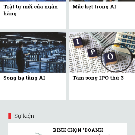
Trật tự mới của ngân
Mắc kẹt trong AI
hàng
Sóng hạ tầng AI
Tâm sóng IPO thứ 3
Sự kiện
BÌNH CHỌN "DOANH