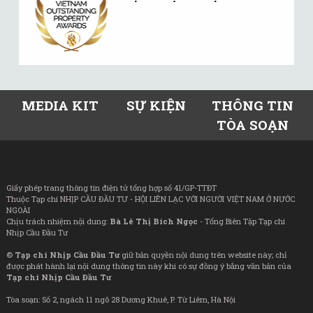
MEDIA KIT
SỰ KIỆN
THÔNG TIN
TÒA SOẠN
Giấy phép trang thông tin điện tử tổng hợp số 41/GP-TTĐT
Thuộc Tạp chí NHỊP CẦU ĐẦU TƯ - HỘI LIÊN LẠC VỚI NGƯỜI VIỆT NAM Ở NƯỚC
NGOÀI
Chịu trách nhiệm nội dung:
Bà Lê Thị Bích Ngọc
- Tổng Biên Tập Tạp chí
Nhịp Cầu Đầu Tư
©
Tạp chí Nhịp Cầu Đầu Tư
giữ bản quyền nội dung trên website này; chỉ
được phát hành lại nội dung thông tin này khi có sự đồng ý bằng văn bản của
Tạp chí Nhịp Cầu Đầu Tư
Tòa soạn: Số 2, ngách 11 ngõ 28 Dương Khuê, P. Từ Liêm, Hà Nội