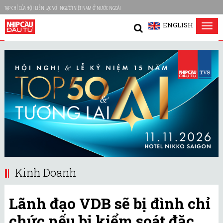
TẠP CHÍ CỦA HỘI LIÊN LẠC VỚI NGƯỜI VIỆT NAM Ở NƯỚC NGOÀI
ENGLISH
Tog
nav
Kinh Doanh
Lãnh đạo VDB sẽ bị đình chỉ
chức nếu bị kiểm soát đặc