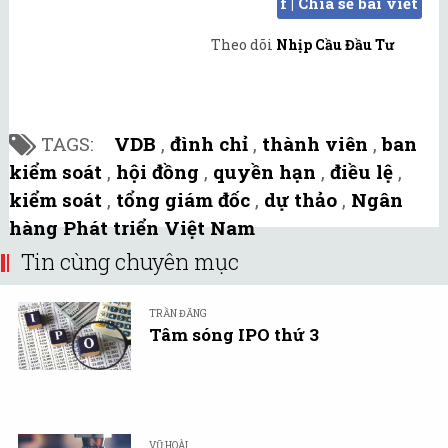
f | Chia sẻ bài viết
Theo dõi
Nhịp Cầu Đầu Tư
TAGS:
VDB
,
đình chỉ
,
thành viên
,
ban
kiểm soát
,
hội đồng
,
quyền hạn
,
điều lệ
,
kiểm soát
,
tổng giám đốc
,
dự thảo
,
Ngân
hàng Phát triển Việt Nam
Tin cùng chuyên mục
TRẦN ĐĂNG
Tâm sóng IPO thứ 3
VŨ HOÀI