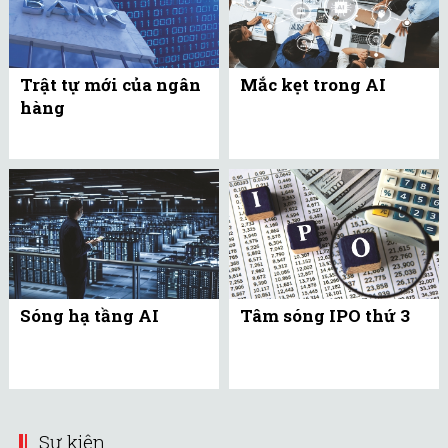
Trật tự mới của ngân
Mắc kẹt trong AI
hàng
Sóng hạ tầng AI
Tâm sóng IPO thứ 3
Sự kiện