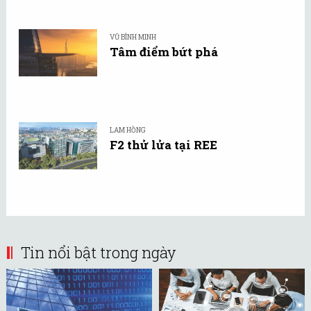
VŨ BÌNH MINH
Tâm điểm bứt phá
LAM HỒNG
F2 thử lửa tại REE
Tin nổi bật trong ngày