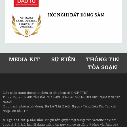
HỘI NGHỊ BẤT ĐỘNG SẢN
MEDIA KIT
SỰ KIỆN
THÔNG TIN
TÒA SOẠN
Giấy phép trang thông tin điện tử tổng hợp số 41/GP-TTĐT
Thuộc Tạp chí NHỊP CẦU ĐẦU TƯ - HỘI LIÊN LẠC VỚI NGƯỜI VIỆT NAM Ở NƯỚC
NGOÀI
Chịu trách nhiệm nội dung:
Bà Lê Thị Bích Ngọc
- Tổng Biên Tập Tạp chí
Nhịp Cầu Đầu Tư
©
Tạp chí Nhịp Cầu Đầu Tư
giữ bản quyền nội dung trên website này; chỉ
được phát hành lại nội dung thông tin này khi có sự đồng ý bằng văn bản của