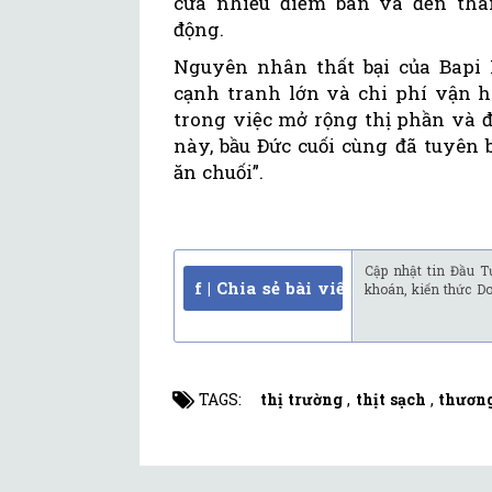
cửa nhiều điểm bán và đến thá
động.
Nguyên nhân thất bại của Bapi 
cạnh tranh lớn và chi phí vận 
trong việc mở rộng thị phần và 
này, bầu Đức cuối cùng đã tuyên 
ăn chuối”.
Cập nhật tin Đầu T
f | Chia sẻ bài viết
khoán, kiến thức D
TAGS:
thị trường
,
thịt sạch
,
thương