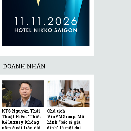
DOANH NHÂN
KTS Nguyễn Thái
Chủ tịch
Thuật Hiền: “Thiết
VinFMGroup: Mô
kế luxury không
hình "bác sĩ gia
nằm ở cái trần dát
đình" là một đại