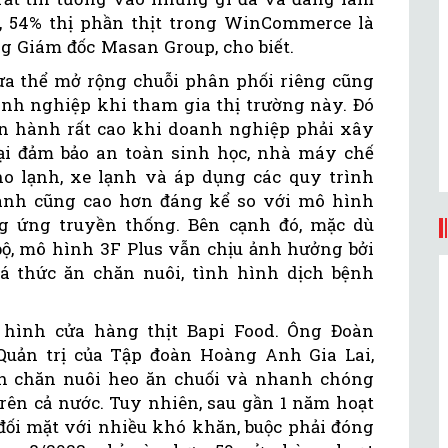
, 54% thị phần thịt trong WinCommerce là
g Giám đốc Masan Group, cho biết.
ưa thể mở rộng chuỗi phân phối riêng cũng
nh nghiệp khi tham gia thị trường này. Đó
vận hành rất cao khi doanh nghiệp phải xây
ại đảm bảo an toàn sinh học, nhà máy chế
o lạnh, xe lạnh và áp dụng các quy trình
hành cũng cao hơn đáng kể so với mô hình
g ứng truyền thống. Bên cạnh đó, mặc dù
bộ, mô hình 3F Plus vẫn chịu ảnh hưởng bởi
á thức ăn chăn nuôi, tình hình dịch bệnh
 hình cửa hàng thịt Bapi Food. Ông Đoàn
Quản trị của Tập đoàn Hoàng Anh Gia Lai,
h chăn nuôi heo ăn chuối và nhanh chóng
rên cả nước. Tuy nhiên, sau gần 1 năm hoạt
đối mặt với nhiều khó khăn, buộc phải đóng