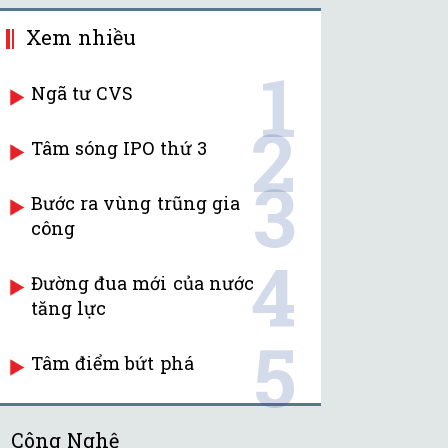
Xem nhiều
1
Ngã tư CVS
2
Tâm sóng IPO thứ 3
3
Bước ra vùng trũng gia
công
4
Đường đua mới của nước
tăng lực
5
Tâm điểm bứt phá
Công Nghệ