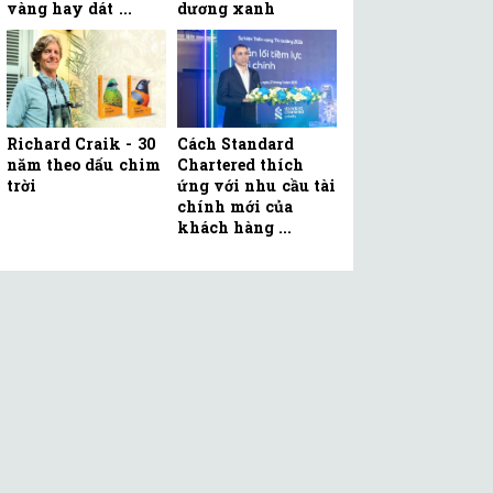
vàng hay dát ...
dương xanh
Richard Craik - 30
Cách Standard
năm theo dấu chim
Chartered thích
trời
ứng với nhu cầu tài
chính mới của
khách hàng ...