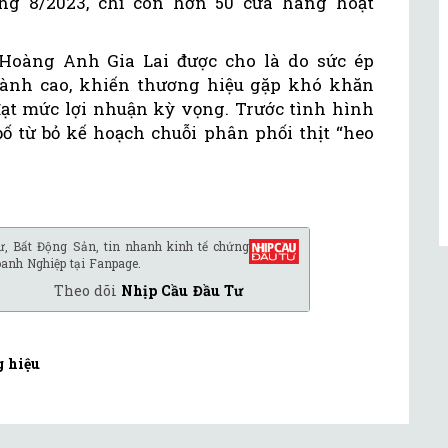
ng 8/2023, chỉ còn hơn 50 cửa hàng hoạt
Hoàng Anh Gia Lai được cho là do sức ép
hành cao, khiến thương hiệu gặp khó khăn
đạt mức lợi nhuận kỳ vọng. Trước tình hình
bố từ bỏ kế hoạch chuỗi phân phối thịt “heo
ư, Bất Động Sản, tin nhanh kinh tế chứng
oanh Nghiệp tại Fanpage.
Theo dõi
Nhịp Cầu Đầu Tư
 hiệu