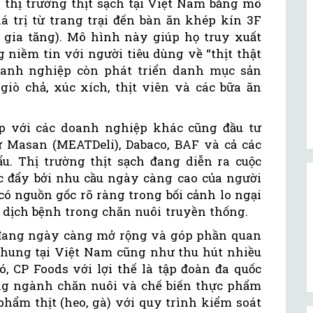
 thị trường thịt sạch tại Việt Nam bằng mô
á trị từ trang trại đến bàn ăn khép kín 3F
rị gia tăng). Mô hình này giúp họ truy xuất
niềm tin với người tiêu dùng về “thịt thật
doanh nghiệp còn phát triển danh mục sản
giò chả, xúc xích, thịt viên và các bữa ăn
ếp với các doanh nghiệp khác cũng đầu tư
hư Masan (MEATDeli), Dabaco, BAF và cả các
u. Thị trường thịt sạch đang diễn ra cuộc
c đẩy bởi nhu cầu ngày càng cao của người
có nguồn gốc rõ ràng trong bối cảnh lo ngại
 dịch bệnh trong chăn nuôi truyền thống.
 đang ngày càng mở rộng và góp phần quan
 chung tại Việt Nam cũng như thu hút nhiều
, CP Foods với lợi thế là tập đoàn đa quốc
ng ngành chăn nuôi và chế biến thực phẩm
phẩm thịt (heo, gà) với quy trình kiểm soát