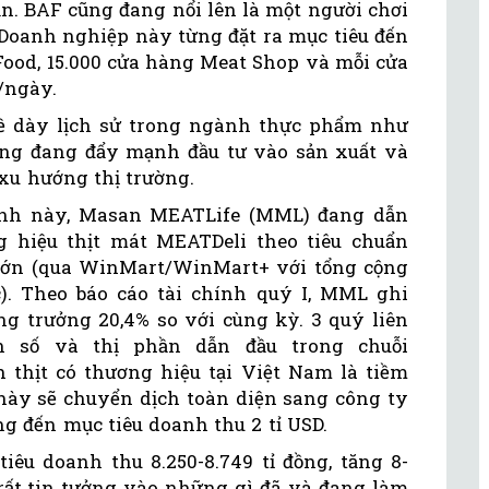
ăn. BAF cũng đang nổi lên là một người chơi
 Doanh nghiệp này từng đặt ra mục tiêu đến
Food, 15.000 cửa hàng Meat Shop và mỗi cửa
/ngày.
bề dày lịch sử trong ngành thực phẩm như
ũng đang đẩy mạnh đầu tư vào sản xuất và
xu hướng thị trường.
ranh này, Masan MEATLife (MML) đang dẫn
 hiệu thịt mát MEATDeli theo tiêu chuẩn
lớn (qua WinMart/WinMart+ với tổng cộng
). Theo báo cáo tài chính quý I, MML ghi
ng trưởng 20,4% so với cùng kỳ. 3 quý liên
on số và thị phần dẫn đầu trong chuỗi
hịt có thương hiệu tại Việt Nam là tiềm
này sẽ chuyển dịch toàn diện sang công ty
ng đến mục tiêu doanh thu 2 tỉ USD.
êu doanh thu 8.250-8.749 tỉ đồng, tăng 8-
 rất tin tưởng vào những gì đã và đang làm