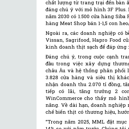
chất lượng từ trang trại đến bàn 
đáng chú ý với mô hình 3F Plus.
năm 2030 có 1.500 cửa hàng Siba 
hàng Meat Shop bán 1-1,5 con heo
Ngoài ra, các doanh nghiệp có 
Vissan, Sagrifood, Hapro Food c
kinh doanh thịt sạch để đáp ứng 
Đáng chú ý, trong cuộc cạnh t
đầu trong việc xây dựng thương
châu Âu và hệ thống phân phối 
3.828 cửa hàng và siêu thị khác
nhận doanh thu 2.070 tỉ đồng, tă
tiếp có lãi, tăng trưởng 2 c
WinCommerce cho thấy mô hình t
năng. Về dài hạn, doanh nghiệp 
chế biến thịt có thương hiệu, hướ
“Trong năm 2025, MML đặt mục ti
14% so với năm trước. Chúng tôi