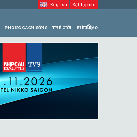
English
Đặt tạp chí
N
PHONG CÁCH SỐNG
THẾ GIỚI
KIỀU BÀO