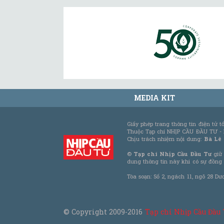
MEDIA KIT
Giấy phép trang thông tin điện tử 
Thuộc Tạp chí NHỊP CẦU ĐẦU TƯ -
Chịu trách nhiệm nội dung:
Bà Lê
©
Tạp chí Nhịp Cầu Đầu Tư
giữ 
dung thông tin này khi có sự đồng
Tòa soạn: Số 2, ngách 11, ngõ 28 Dư
© Copyright 2009-2016
Tạp chí Nhịp Cầu Đầu