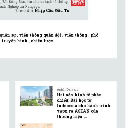
, Bất Động Sản, tin nhanh kinh tế chứng
anh Nghiệp tại Fanpage.
Theo dõi
Nhịp Cầu Đầu Tư
quân sự
,
viễn thông quân đội
,
viễn thông
,
phó
u truyền hình
,
chiến lược
Anish Daryani
Hai nền kinh tế phản
chiếu: Bài học từ
Indonesia cho hành trình
vươn ra ASEAN của
thương hiệu ...