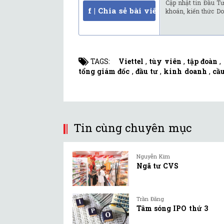
Cập nhật tin Đầu Tư
f | Chia sẻ bài viết
khoán, kiến thức Do
TAGS:
Viettel
,
tùy viên
,
tập đoàn
,
tổng giám đốc
,
đầu tư
,
kinh doanh
,
cầ
Tin cùng chuyên mục
Nguyễn Kim
Ngã tư CVS
Trần Đăng
Tâm sóng IPO thứ 3