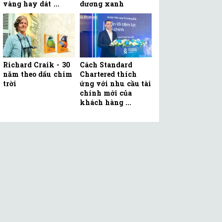
vàng hay dát ...
dương xanh
Richard Craik - 30
Cách Standard
năm theo dấu chim
Chartered thích
trời
ứng với nhu cầu tài
chính mới của
khách hàng ...