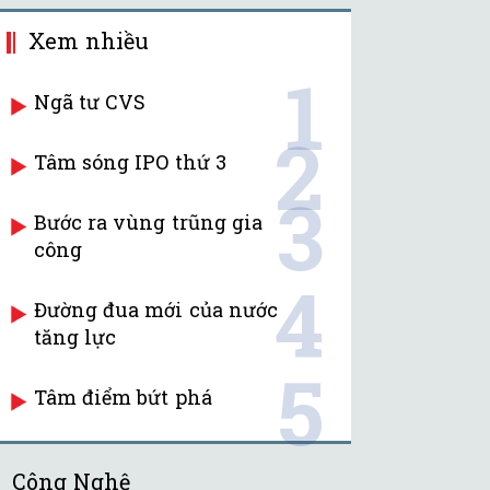
Xem nhiều
1
Ngã tư CVS
2
Tâm sóng IPO thứ 3
3
Bước ra vùng trũng gia
công
4
Đường đua mới của nước
tăng lực
5
Tâm điểm bứt phá
Công Nghệ