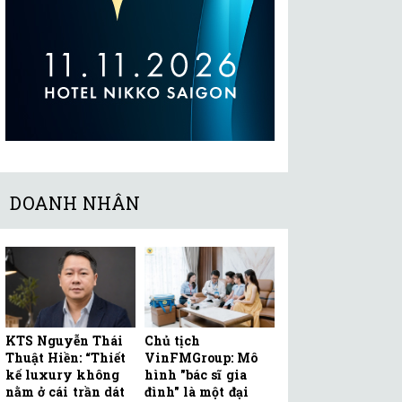
DOANH NHÂN
KTS Nguyễn Thái
Chủ tịch
Thuật Hiền: “Thiết
VinFMGroup: Mô
kế luxury không
hình "bác sĩ gia
nằm ở cái trần dát
đình" là một đại