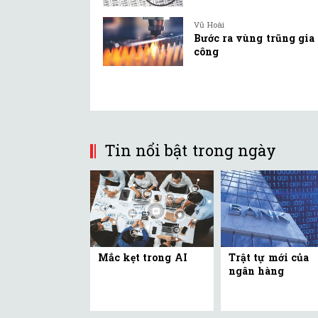
Vũ Hoài
Bước ra vùng trũng gia
công
Tin nổi bật trong ngày
Mắc kẹt trong AI
Trật tự mới của
ngân hàng