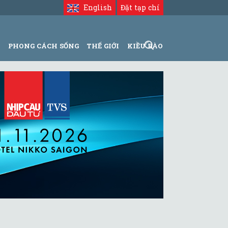
English
Đặt tạp chí
N
PHONG CÁCH SỐNG
THẾ GIỚI
KIỀU BÀO