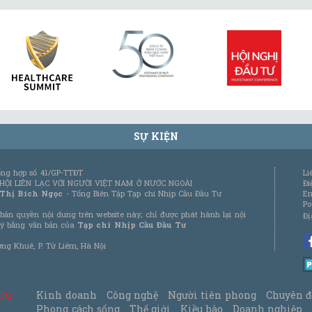
SỰ KIỆN
tổng hợp số 41/GP-TTĐT
Li
 HỘI LIÊN LẠC VỚI NGƯỜI VIỆT NAM Ở NƯỚC NGOÀI
Đi
 Thị Bích Ngọc
- Tổng Biên Tập Tạp chí Nhịp Cầu Đầu Tư
Em
Po
bản quyền nội dung trên website này; chỉ được phát hành lại nội
Đị
 ý bằng văn bản của
Tạp chí Nhịp Cầu Đầu Tư
ơng Khuê, P. Từ Liêm, Hà Nội
 Tư
Kinh doanh
Công nghệ
Người tiên phong
Chuyên đ
Phong cách sống
Thế giới
Kiều bào
Doanh nghiệp