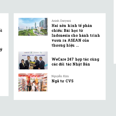
Anish Daryani
Hai nền kinh tế phản
ối
chiếu: Bài học từ
Indonesia cho hành trình
vươn ra ASEAN của
thương hiệu ...
lý
WeCare 247 hợp tác cùng
các đối tác Nhật Bản
Nguyễn Kim
Ngã tư CVS