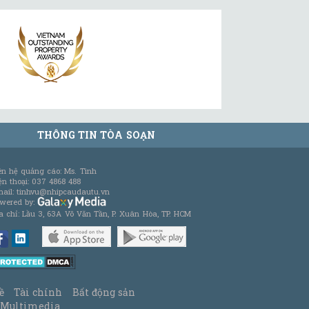
THÔNG TIN TÒA SOẠN
ên hệ quảng cáo: Ms. Tình
ện thoại: 037 4868 488
ail: tinhvu@nhipcaudautu.vn
wered by:
a chỉ: Lầu 3, 63A Võ Văn Tần, P. Xuân Hòa, TP. HCM
ề
Tài chính
Bất động sản
Multimedia