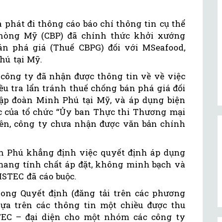
phát đi thông cáo báo chí thông tin cụ thể
phòng Mỹ (CBP) đã chính thức khởi xướng
án phá giá (Thuế CBPG) đối với MSeafood,
hú tại Mỹ.
 công ty đã nhận được thông tin về về việc
u tra lẩn tránh thuế chống bán phá giá đối
ập đoàn Minh Phú tại Mỹ, và áp dụng biện
ộc của tổ chức “Ủy ban Thực thi Thương mại
n, công ty chưa nhận được văn bản chính
h Phú khẳng định việc quyết định áp dụng
mang tính chất áp đặt, không minh bạch và
STEC đã cáo buộc.
rong Quyết định (đăng tải trên các phương
dựa trên các thông tin một chiều được thu
TEC – đại diện cho một nhóm các công ty