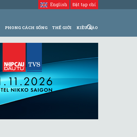
English
Đặt tạp chí
N
PHONG CÁCH SỐNG
THẾ GIỚI
KIỀU BÀO