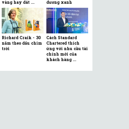
vàng hay dát ...
dương xanh
Richard Craik - 30
Cách Standard
năm theo dấu chim
Chartered thích
trời
ứng với nhu cầu tài
chính mới của
khách hàng ...