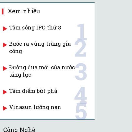
Xem nhiều
1
Tâm sóng IPO thứ 3
2
Bước ra vùng trũng gia
công
3
Đường đua mới của nước
tăng lực
4
Tâm điểm bứt phá
5
Vinasun lưỡng nan
Công Nghệ