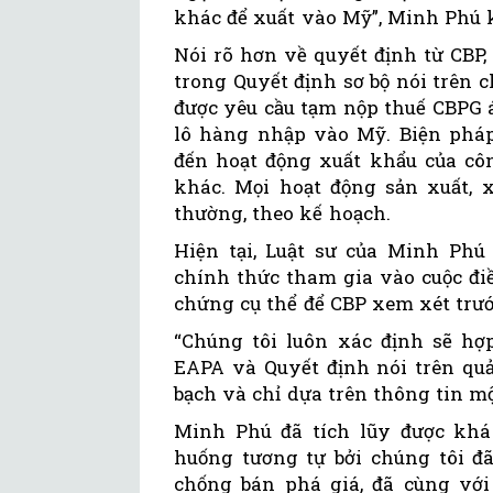
khác để xuất vào Mỹ”, Minh Phú 
Nói rõ hơn về quyết định từ CBP,
trong Quyết định sơ bộ nói trên c
được yêu cầu tạm nộp thuế CBPG 
lô hàng nhập vào Mỹ. Biện phá
đến hoạt động xuất khẩu của côn
khác. Mọi hoạt động sản xuất, 
thường, theo kế hoạch.
Hiện tại, Luật sư của Minh Ph
chính thức tham gia vào cuộc đi
chứng cụ thể để CBP xem xét trướ
“Chúng tôi luôn xác định sẽ hợp
EAPA và Quyết định nói trên qu
bạch và chỉ dựa trên thông tin mộ
Minh Phú đã tích lũy được khá
huống tương tự bởi chúng tôi đ
chống bán phá giá, đã cùng vớ