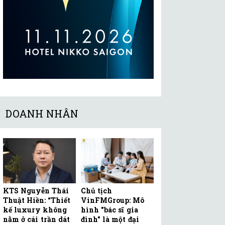
DOANH NHÂN
KTS Nguyễn Thái
Chủ tịch
Thuật Hiền: “Thiết
VinFMGroup: Mô
kế luxury không
hình "bác sĩ gia
nằm ở cái trần dát
đình" là một đại