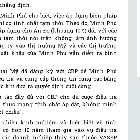
khẳng định.
 Minh Phú cho biết, việc áp dụng biện pháp
hỉ có tính chất tạm thời. Theo đó, Minh Phú
áp dụng cho Ấn Độ (khoảng 10%) đối với các
p tạm thời nói trên không làm ảnh hưởng
g ty vào thị trường Mỹ và các thị trường
xuất khẩu của Minh Phú vẫn diễn ra bình
ú tại Mỹ đã đăng ký với CBP để Minh Phú
ều tra và cung cấp thông tin cùng các bằng
c khi đưa ra quyết định cuối cùng.
 tác đầy đủ với CBP cho dù cuộc điều tra
ả thực mang tính chất áp đặt, không minh
t chiều”.
 nhiều kinh nghiệm và hiểu biết về tình
ã có hơn 10 năm tham gia vào vụ điều tra
i các doanh nghiệp thủy sản thuộc VASEP