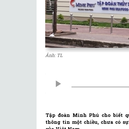
Ảnh: TL
Tập đoàn Minh Phú cho biết q
thông tin một chiều, chưa có s
của Việt Nam.