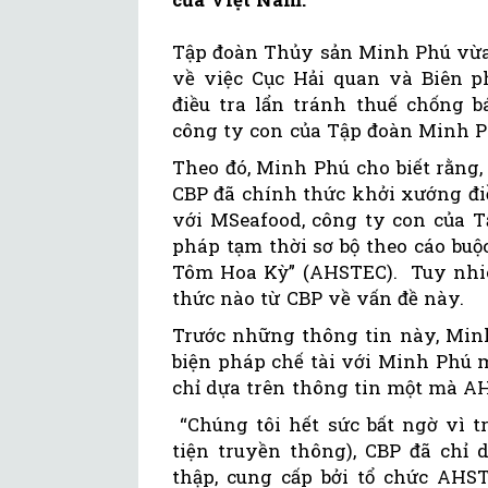
Tập đoàn Thủy sản Minh Phú vừa 
về việc Cục Hải quan và Biên 
điều tra lẩn tránh thuế chống b
công ty con của Tập đoàn Minh P
Theo đó, Minh Phú cho biết rằng,
CBP đã chính thức khởi xướng điề
với MSeafood, công ty con của T
pháp tạm thời sơ bộ theo cáo bu
Tôm Hoa Kỳ” (AHSTEC). Tuy nhiê
thức nào từ CBP về vấn đề này.
Trước những thông tin này, Min
biện pháp chế tài với Minh Phú 
chỉ dựa trên thông tin một mà AH
“Chúng tôi hết sức bất ngờ vì t
tiện truyền thông), CBP đã chỉ 
thập, cung cấp bởi tổ chức AHS