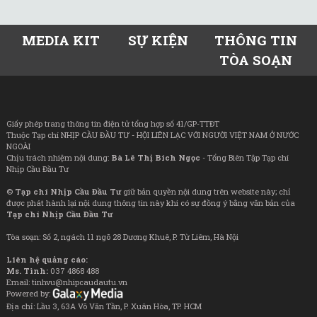
MEDIA KIT
SỰ KIỆN
THÔNG TIN
TÒA SOẠN
Giấy phép trang thông tin điện tử tổng hợp số 41/GP-TTĐT
Thuộc Tạp chí NHỊP CẦU ĐẦU TƯ - HỘI LIÊN LẠC VỚI NGƯỜI VIỆT NAM Ở NƯỚC
NGOÀI
Chịu trách nhiệm nội dung:
Bà Lê Thị Bích Ngọc
- Tổng Biên Tập Tạp chí
Nhịp Cầu Đầu Tư
©
Tạp chí Nhịp Cầu Đầu Tư
giữ bản quyền nội dung trên website này; chỉ
được phát hành lại nội dung thông tin này khi có sự đồng ý bằng văn bản của
Tạp chí Nhịp Cầu Đầu Tư
Tòa soạn: Số 2, ngách 11 ngõ 28 Dương Khuê, P. Từ Liêm, Hà Nội
Liên hệ quảng cáo:
Ms. Tình:
037 4868 488
Email: tinhvu@nhipcaudautu.vn
Powered by:
Địa chỉ: Lầu 3, 63A Võ Văn Tần, P. Xuân Hòa, TP. HCM