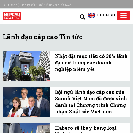
TẠP CHÍ CỦA HỘI LIÊN LẠC VỚI NGƯỜI VIỆT NAM Ở NƯỚC NGOÀI
ENGLISH
Tog
nav
Lãnh đạo cấp cao Tin tức
Nhật đặt mục tiêu có 30% lãnh
đạo nữ trong các doanh
nghiệp niêm yết
Động thái này của chính
phủ Nhật nhằm thúc đẩy
Đội ngũ lãnh đạo cấp cao của
sự bình đẳng và chú
Sanofi Việt Nam đã được vinh
trọng hơn vai trò của phụ
danh tại Chương trình Chứng
nữ tại các doanh nghiệp
nhận Xuất sắc Vietnam ...
nước này.
Các gương mặt được vinh
danh là những lãnh đạo
Habeco sẽ thay hàng loạt