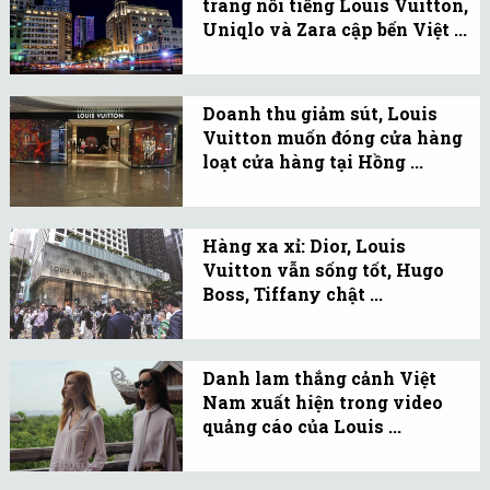
trang nổi tiếng Louis Vuitton,
New York, Mỹ.
Uniqlo và Zara cập bến Việt ...
Ngày càng nhiều nhà bán
lẻ nước ngoài đang đổ xô
Doanh thu giảm sút, Louis
thành lập cửa hàng tại
Vuitton muốn đóng cửa hàng
Việt Nam như là một
loạt cửa hàng tại Hồng ...
cách chuẩn bị cho thế hệ
Thương hiệu thời trang
tiêu dùng kế tiếp.
Louis Vuitton có kế
Hàng xa xỉ: Dior, Louis
hoạch đóng cửa các cửa
Vuitton vẫn sống tốt, Hugo
hàng của mình tại trung
Boss, Tiffany chật ...
tâm thương mại Times
Trong khi các thương
Square ở khu mua sắm
hiệu xa xỉ lớn vẫn sống
của Causeway Bay, Hồng
Danh lam thắng cảnh Việt
tốt thì các thương hiệu
Nam xuất hiện trong video
Kông.
nhỏ hơn lại khá chật vật.
quảng cáo của Louis ...
Video quảng cáo với
khung cảnh non nước,