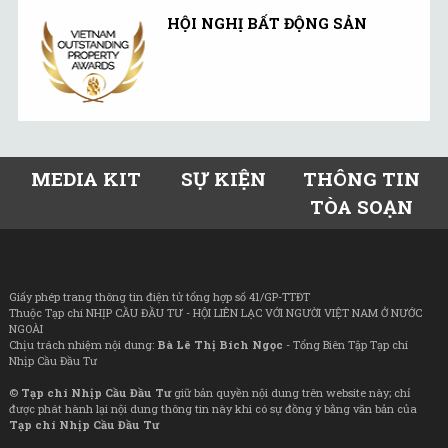
HỘI NGHỊ BẤT ĐỘNG SẢN
MEDIA KIT
SỰ KIỆN
THÔNG TIN
TÒA SOẠN
Giấy phép trang thông tin điện tử tổng hợp số 41/GP-TTĐT
Thuộc Tạp chí NHỊP CẦU ĐẦU TƯ - HỘI LIÊN LẠC VỚI NGƯỜI VIỆT NAM Ở NƯỚC
NGOÀI
Chịu trách nhiệm nội dung:
Bà Lê Thị Bích Ngọc
- Tổng Biên Tập Tạp chí
Nhịp Cầu Đầu Tư
©
Tạp chí Nhịp Cầu Đầu Tư
giữ bản quyền nội dung trên website này; chỉ
được phát hành lại nội dung thông tin này khi có sự đồng ý bằng văn bản của
Tạp chí Nhịp Cầu Đầu Tư