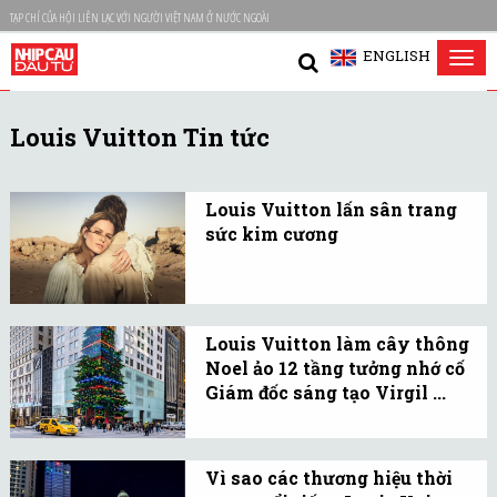
TẠP CHÍ CỦA HỘI LIÊN LẠC VỚI NGƯỜI VIỆT NAM Ở NƯỚC NGOÀI
ENGLISH
Tog
nav
Louis Vuitton Tin tức
Louis Vuitton lấn sân trang
sức kim cương
Bộ sưu tập gồm 22 chiếc
nhẫn, vòng đeo phi giới
tính (unisex), hoa tai và
Louis Vuitton làm cây thông
mặt dây chuyền nhằm
Noel ảo 12 tầng tưởng nhớ cố
tôn vinh nét thẩm mỹ
Giám đốc sáng tạo Virgil ...
đặc trưng của thương
Đây là ý tưởng đặc biệt
hiệu.
tạo ấn tượng mạnh với
Vì sao các thương hiệu thời
những người qua đường ở