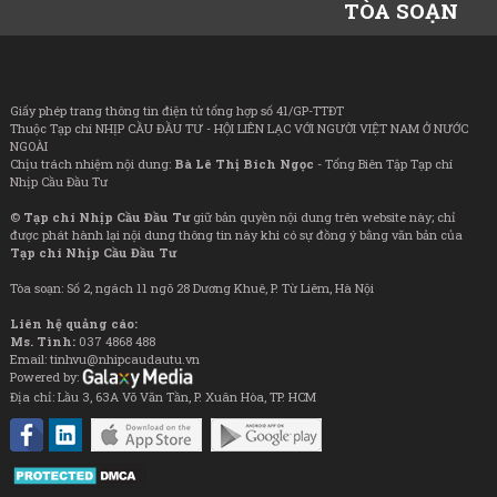
TÒA SOẠN
Giấy phép trang thông tin điện tử tổng hợp số 41/GP-TTĐT
Thuộc Tạp chí NHỊP CẦU ĐẦU TƯ - HỘI LIÊN LẠC VỚI NGƯỜI VIỆT NAM Ở NƯỚC
NGOÀI
Chịu trách nhiệm nội dung:
Bà Lê Thị Bích Ngọc
- Tổng Biên Tập Tạp chí
Nhịp Cầu Đầu Tư
©
Tạp chí Nhịp Cầu Đầu Tư
giữ bản quyền nội dung trên website này; chỉ
được phát hành lại nội dung thông tin này khi có sự đồng ý bằng văn bản của
Tạp chí Nhịp Cầu Đầu Tư
Tòa soạn: Số 2, ngách 11 ngõ 28 Dương Khuê, P. Từ Liêm, Hà Nội
Liên hệ quảng cáo:
Ms. Tình:
037 4868 488
Email: tinhvu@nhipcaudautu.vn
Powered by:
Địa chỉ: Lầu 3, 63A Võ Văn Tần, P. Xuân Hòa, TP. HCM