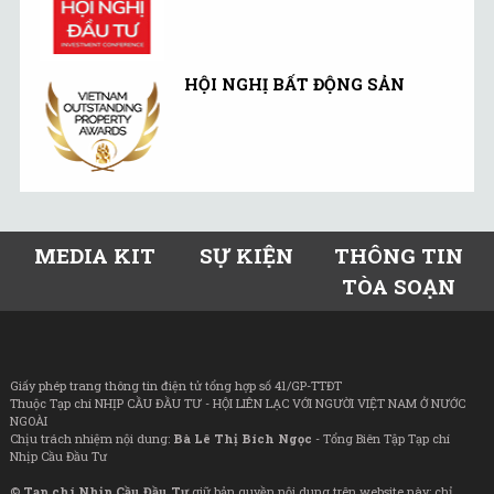
HỘI NGHỊ BẤT ĐỘNG SẢN
MEDIA KIT
SỰ KIỆN
THÔNG TIN
TÒA SOẠN
Giấy phép trang thông tin điện tử tổng hợp số 41/GP-TTĐT
Thuộc Tạp chí NHỊP CẦU ĐẦU TƯ - HỘI LIÊN LẠC VỚI NGƯỜI VIỆT NAM Ở NƯỚC
NGOÀI
Chịu trách nhiệm nội dung:
Bà Lê Thị Bích Ngọc
- Tổng Biên Tập Tạp chí
Nhịp Cầu Đầu Tư
©
Tạp chí Nhịp Cầu Đầu Tư
giữ bản quyền nội dung trên website này; chỉ