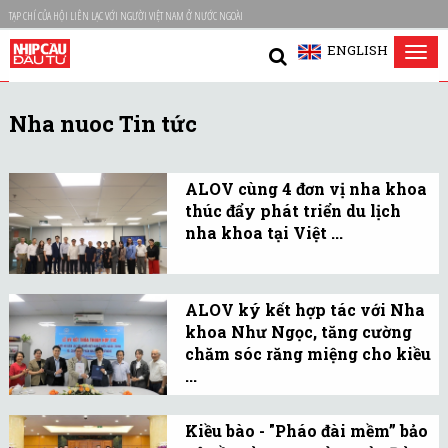
TẠP CHÍ CỦA HỘI LIÊN LẠC VỚI NGƯỜI VIỆT NAM Ở NƯỚC NGOÀI
ENGLISH
Tog
nav
Nha nuoc Tin tức
ALOV cùng 4 đơn vị nha khoa
thúc đẩy phát triển du lịch
nha khoa tại Việt ...
Sáng 15/5, Hội Liên lạc với
người Việt Nam ở nước
ALOV ký kết hợp tác với Nha
ngoài (ALOV) đã ký kết
khoa Như Ngọc, tăng cường
thoả thuận hợp tác với 4
chăm sóc răng miệng cho kiều
đơn vị nha khoa.
...
Sáng 23/4, Hội Liên lạc
với người Việt Nam ở
Kiều bào - "Pháo đài mềm” bảo