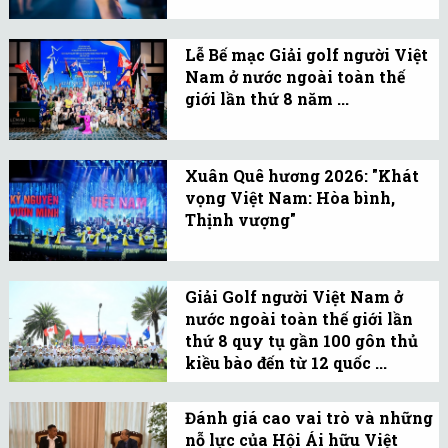
Việt Nam đã có sự khởi
động năm 2026 với sự bứt
Lễ Bế mạc Giải golf người Việt
phá mạnh về mặt chỉ số.
Nam ở nước ngoài toàn thế
giới lần thứ 8 năm ...
Sau 3 ngày thi đấu sôi
nổi, đầy niềm vui (từ
Xuân Quê hương 2026: "Khát
ngày 4-6/1/2026), Giải
vọng Việt Nam: Hòa bình,
Golf người Việt Nam ở
Thịnh vượng"
nước ngoài toàn thế giới
Chương trình Xuân Quê
lần thứ 8 đã khép lại
hương 2026 với chủ đề
thành công.
Giải Golf người Việt Nam ở
"Khát vọng Việt Nam:
nước ngoài toàn thế giới lần
Hòa bình, Thịnh vượng"
thứ 8 quy tụ gần 100 gôn thủ
vào ngày 8/2/2026 (tức
kiều bào đến từ 12 quốc ...
ngày 21 tháng Chạp năm
Giải Golf người Việt Nam
Ất Tỵ).
ở nước ngoài toàn thế
Đánh giá cao vai trò và những
nỗ lực của Hội Ái hữu Việt
giới lần thứ 8 chính thức