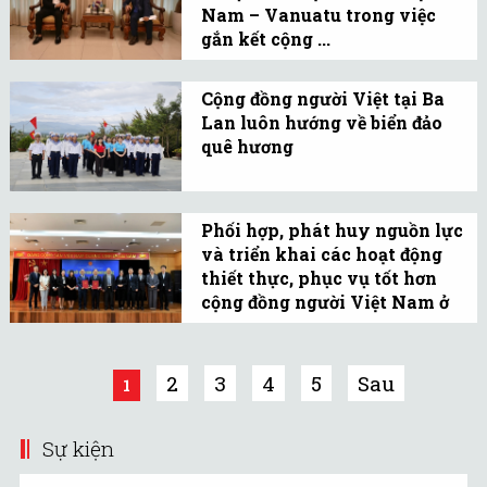
Nam – Vanuatu trong việc
khởi tranh từ ngày 4 -
gắn kết cộng ...
6/1/2026.
Ngày 30/12, đại sứ
Nguyễn Trung Kiên, Chủ
Cộng đồng người Việt tại Ba
Lan luôn hướng về biển đảo
nhiệm Ủy ban Nhà nước
quê hương
về người Việt Nam ở nước
Đại diện Ủy ban Nhà
ngoài tiếp ông Đỗ Văn Dự,
nước về người Việt Nam ở
Chủ tịch Hội Ái hữu Việt
Phối hợp, phát huy nguồn lực
nước ngoài và CLB Hoàng
Nam–Vanuatu.
và triển khai các hoạt động
Sa-Trường Sa tại Ba Lan
thiết thực, phục vụ tốt hơn
thăm Lữ đoàn 146, Bộ Tư
cộng đồng người Việt Nam ở
lệnh Vùng 4 Hải quân.
nước ...
Chiều 26/11, Ủy ban Nhà
nước về người Việt Nam ở
2
3
4
5
Sau
1
nước ngoài - Bộ Ngoại
giao ký kết Biên bản ghi
Sự kiện
nhớ hợp tác với các đơn
vị.