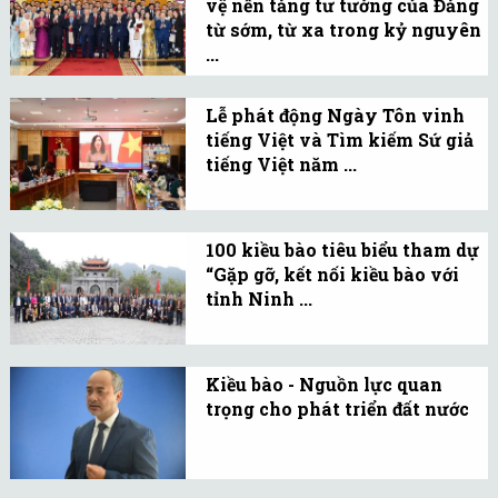
vệ nền tảng tư tưởng của Đảng
nước ngoài (ALOV) ký kết
từ sớm, từ xa trong kỷ nguyên
Biên bản ghi nhớ với
...
Công ty Cổ phần Nha
Kiều bào góp phần xây
khoa Như Ngọc (Nha
dựng “thế trận tư tưởng
Lễ phát động Ngày Tôn vinh
khoa Như Ngọc).
tiếng Việt và Tìm kiếm Sứ giả
từ xa”, bảo vệ nền tảng tư
tiếng Việt năm ...
tưởng của Đảng trong kỷ
Lễ phát động Ngày Tôn
nguyên số.
vinh tiếng Việt trong
100 kiều bào tiêu biểu tham dự
cộng đồng người Việt
“Gặp gỡ, kết nối kiều bào với
Nam ở nước ngoài và Tìm
tỉnh Ninh ...
kiếm Sứ giả tiếng Việt ở
Ngày 7/2/2026, 100 kiều
nước ngoài năm 2026.
bào tiêu biểu tham dự
Kiều bào - Nguồn lực quan
chương trình “Gặp gỡ, kết
trọng cho phát triển đất nước
nối kiều bào với tỉnh
Kiều bào góp phần nâng
Ninh Bình”.
cao chất lượng tăng