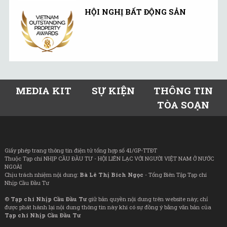
HỘI NGHỊ BẤT ĐỘNG SẢN
MEDIA KIT
SỰ KIỆN
THÔNG TIN
TÒA SOẠN
Giấy phép trang thông tin điện tử tổng hợp số 41/GP-TTĐT
Thuộc Tạp chí NHỊP CẦU ĐẦU TƯ - HỘI LIÊN LẠC VỚI NGƯỜI VIỆT NAM Ở NƯỚC
NGOÀI
Chịu trách nhiệm nội dung:
Bà Lê Thị Bích Ngọc
- Tổng Biên Tập Tạp chí
Nhịp Cầu Đầu Tư
©
Tạp chí Nhịp Cầu Đầu Tư
giữ bản quyền nội dung trên website này; chỉ
được phát hành lại nội dung thông tin này khi có sự đồng ý bằng văn bản của
Tạp chí Nhịp Cầu Đầu Tư