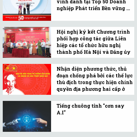
vinh danh tại Top 50 Doanh
gắn kết giữa nhà trường
nghiệp Phát triển Bền vững ...
và doanh nghiệp.
Prudential Việt Nam tiếp
tục khẳng định cam kết
Hội nghị ký kết Chương trình
phát triển bền vững
phối hợp công tác giữa Liên
thông qua những đóng
hiệp các tổ chức hữu nghị
góp thiết thực cho cộng
thành phố Hà Nội và Đảng ủy
đồng.
Phường Nghĩa ...
Ngày 13/5, Liên hiệp các
tổ chức hữu nghị thành
Nhận diện phương thức, thủ
đoạn chống phá bởi các thế lực
phố Hà Nội và Đảng ủy
thù địch trong thực hiện chính
Phường Nghĩa Đô ký kết
quyền địa phương hai cấp ở
Chương trình phối hợp
Việt Nam hiện ...
Nhận diện thủ đoạn
công tác giai đoạn 2026-
chống phá ngày càng
Tiếng chuông tỉnh "cơn say
2030.
A.I"
tinh vi của các thế lực
Tính “vạn năng” từng là
thù địch, từ đó đề xuất
niềm tự hào của Big Tech
giải pháp bảo vệ vững