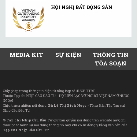
HỘI NGHỊ BẤT ĐỘNG SẢN
MEDIA KIT
SỰ KIỆN
THÔNG TIN
TÒA SOẠN
Giấy phép trang thông tin điện tử tổng hợp số 41/GP-TTĐT
Thuộc Tạp chí NHỊP CẦU ĐẦU TƯ - HỘI LIÊN LẠC VỚI NGƯỜI VIỆT NAM Ở NƯỚC
NGOÀI
Chịu trách nhiệm nội dung:
Bà Lê Thị Bích Ngọc
- Tổng Biên Tập Tạp chí
Nhịp Cầu Đầu Tư
©
Tạp chí Nhịp Cầu Đầu Tư
giữ bản quyền nội dung trên website này; chỉ
được phát hành lại nội dung thông tin này khi có sự đồng ý bằng văn bản của
Tạp chí Nhịp Cầu Đầu Tư