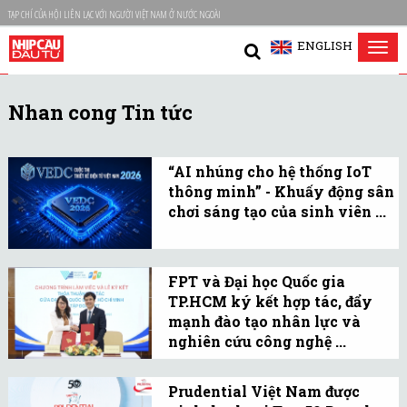
TẠP CHÍ CỦA HỘI LIÊN LẠC VỚI NGƯỜI VIỆT NAM Ở NƯỚC NGOÀI
ENGLISH
Tog
nav
Nhan cong Tin tức
“AI nhúng cho hệ thống IoT
thông minh” - Khuấy động sân
chơi sáng tạo của sinh viên ...
VEDC 2026 thu hút 270
đội thi từ 61 cơ sở đào tạo,
FPT và Đại học Quốc gia
hơn 1.000 sinh viên tham
TP.HCM ký kết hợp tác, đẩy
gia.
mạnh đào tạo nhân lực và
nghiên cứu công nghệ ...
Sự kiện đánh dấu bước đi
quan trọng trong việc
Prudential Việt Nam được