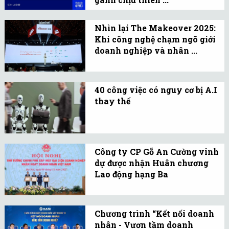
thể tách rời trong chiến
Hoạt động nhằm vừa kịp
lược phát triển.
thời hỗ trợ các tỉnh thành
Nhìn lại The Makeover 2025:
Khi công nghệ chạm ngõ giới
chịu ảnh hưởng của bão
doanh nghiệp và nhân ...
Kalmaegi, vừa tiếp tục hỗ
Ngày 15-16/10 vừa qua,
trợ trẻ em có hoàn cảnh
The Makeover 2025 đã
khó khăn trên cả nước.
40 công việc có nguy cơ bị A.I
quy tụ hơn 1.200 lãnh đạo
thay thế
doanh nghiệp và chuyên
Một nghiên cứu mới của
gia nhân sự.
Microsoft vừa công bố
danh sách những ngành
Công ty CP Gỗ An Cường vinh
nghề có nguy cơ cao bị
dự được nhận Huân chương
A.I thay thế.
Lao động hạng Ba
Thủ tướng thay mặt Chủ
tịch nước trao Huân
Chương trình “Kết nối doanh
chương Lao động hạng Ba
nhân - Vươn tầm doanh