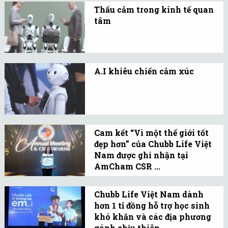
giờ trở thành những rủi
chắc nền tảng tư tưởng
Thấu cảm trong kinh tế quan
ro tiềm tàng...
của Đảng.
tâm
Câu hỏi đặt ra cho nền
kinh tế mới không còn là
“Máy móc thông minh
A.I khiêu chiến cảm xúc
đến mức nào?”, mà là “Con
Với một số người, trí tuệ
người còn lại bao nhiêu
nhân tạo (A.I) là đôi cánh
phần nhân bản?”.
cho sự đổi mới, nhưng với
số đông khác, nó là mầm
Cam kết “Vì một thế giới tốt
mống của sự bất an âm
đẹp hơn” của Chubb Life Việt
Nam được ghi nhận tại
thầm.
AmCham CSR ...
Chubb Life Việt Nam được
đánh giá cao nhờ cách
Chubb Life Việt Nam dành
hơn 1 tỉ đồng hỗ trợ học sinh
tiếp cận trách nhiệm xã
khó khăn và các địa phương
hội như một phần không
gánh chịu thiên ...