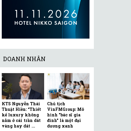
DOANH NHÂN
KTS Nguyễn Thái
Chủ tịch
Thuật Hiền: “Thiết
VinFMGroup: Mô
kế luxury không
hình "bác sĩ gia
nằm ở cái trần dát
đình" là một đại
vàng hay dát ...
dương xanh