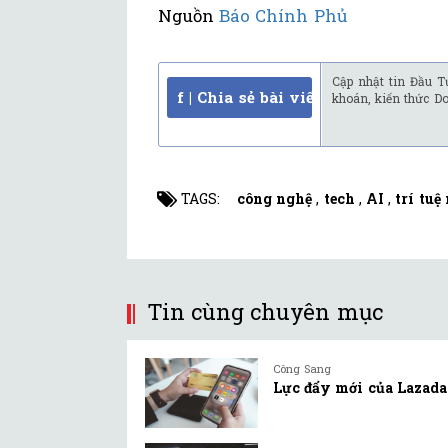
Nguồn
Báo Chính Phủ
Cập nhật tin Đầu T
f | Chia sẻ bài viết
khoán, kiến thức D
TAGS:
công nghệ
,
tech
,
AI
,
trí tuệ
Tin cùng chuyên mục
Công Sang
Lực đẩy mới của Lazada