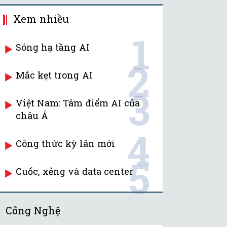
Xem nhiều
1
Sóng hạ tầng AI
2
Mắc kẹt trong AI
3
Việt Nam: Tâm điểm AI của
châu Á
4
Công thức kỳ lân mới
5
Cuốc, xẻng và data center
Công Nghệ