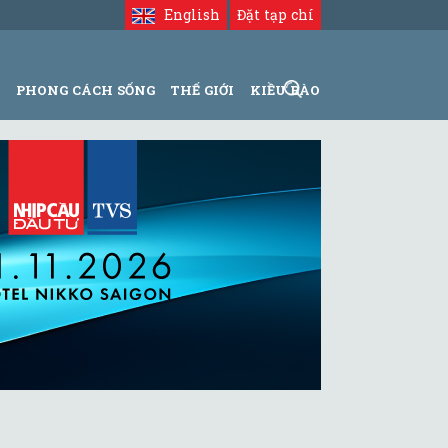
English
Đặt tạp chí
N
PHONG CÁCH SỐNG
THẾ GIỚI
KIỀU BÀO