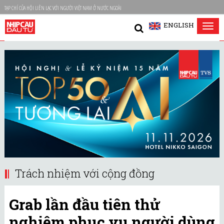
TẠP CHÍ CỦA HỘI LIÊN LẠC VỚI NGƯỜI VIỆT NAM Ở NƯỚC NGOÀI
ENGLISH
Tog
nav
Trách nhiệm với cộng đồng
Grab lần đầu tiên thử
nghiệm phục vụ người dùng