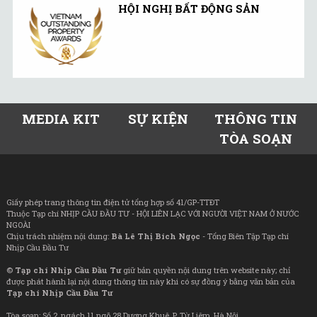
HỘI NGHỊ BẤT ĐỘNG SẢN
MEDIA KIT
SỰ KIỆN
THÔNG TIN
TÒA SOẠN
Giấy phép trang thông tin điện tử tổng hợp số 41/GP-TTĐT
Thuộc Tạp chí NHỊP CẦU ĐẦU TƯ - HỘI LIÊN LẠC VỚI NGƯỜI VIỆT NAM Ở NƯỚC
NGOÀI
Chịu trách nhiệm nội dung:
Bà Lê Thị Bích Ngọc
- Tổng Biên Tập Tạp chí
Nhịp Cầu Đầu Tư
©
Tạp chí Nhịp Cầu Đầu Tư
giữ bản quyền nội dung trên website này; chỉ
được phát hành lại nội dung thông tin này khi có sự đồng ý bằng văn bản của
Tạp chí Nhịp Cầu Đầu Tư
Tòa soạn: Số 2, ngách 11 ngõ 28 Dương Khuê, P. Từ Liêm, Hà Nội