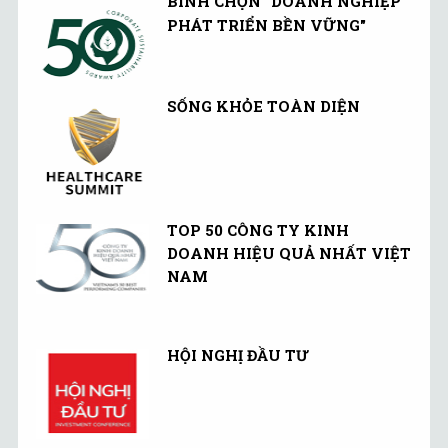
BÌNH CHỌN "DOANH NGHIỆP
PHÁT TRIỂN BỀN VỮNG"
SỐNG KHỎE TOÀN DIỆN
TOP 50 CÔNG TY KINH
DOANH HIỆU QUẢ NHẤT VIỆT
NAM
HỘI NGHỊ ĐẦU TƯ