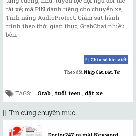
tăng cường, như: tuyển lọc đội ngũ đối tác
tài xế; mã PIN dành riêng cho chuyến xe;
Tính năng AudioProtect; Giám sát hành
trình theo thời gian thực; GrabChat nhiều
bên…
f | Chia sẻ bài viết
Theo dõi
Nhịp Cầu Đầu Tư
TAGS:
Grab
,
tuổi teen
,
đặt xe
Tin cùng chuyên mục
Doctor247 ra mắt Keyword