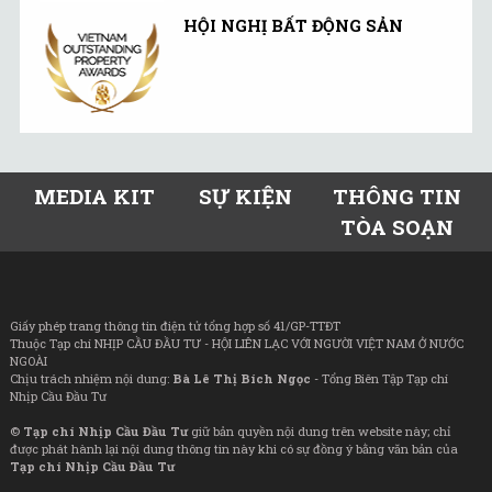
HỘI NGHỊ BẤT ĐỘNG SẢN
MEDIA KIT
SỰ KIỆN
THÔNG TIN
TÒA SOẠN
Giấy phép trang thông tin điện tử tổng hợp số 41/GP-TTĐT
Thuộc Tạp chí NHỊP CẦU ĐẦU TƯ - HỘI LIÊN LẠC VỚI NGƯỜI VIỆT NAM Ở NƯỚC
NGOÀI
Chịu trách nhiệm nội dung:
Bà Lê Thị Bích Ngọc
- Tổng Biên Tập Tạp chí
Nhịp Cầu Đầu Tư
©
Tạp chí Nhịp Cầu Đầu Tư
giữ bản quyền nội dung trên website này; chỉ
được phát hành lại nội dung thông tin này khi có sự đồng ý bằng văn bản của
Tạp chí Nhịp Cầu Đầu Tư