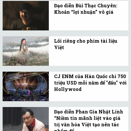
thúc đẩy ngành công
Đạo diễn Bùi Thạc Chuyên:
nghiệp văn hóa Việt
Khoản “lợi nhuận” vô giá
Nam.
Hành trình làm phim địa
đạo, đối với đạo diễn bùi
thạc chuyên, là một hành
Lối riêng cho phim tài liệu
trình với rất nhiều điều
Việt
không tưởng.
Phim tài liệu Việt ngày
càng nâng chất, không lo
kén khách nếu chủ động
CJ ENM của Hàn Quốc chi 750
tiếp cận được đúng đối
triệu USD mỗi năm để "đấu" với
tượng khán giả.
Hollywood
Ngành công nghiệp
truyền thông nội dung
Đạo diễn Phan Gia Nhật Linh
đang trong cơn khủng
“Niềm tin mãnh liệt vào giá
hoảng, với sự cạnh tranh
trị văn hóa Việt tạo nên tác
gay gắt hơn bao giờ hết
phẩm để ...