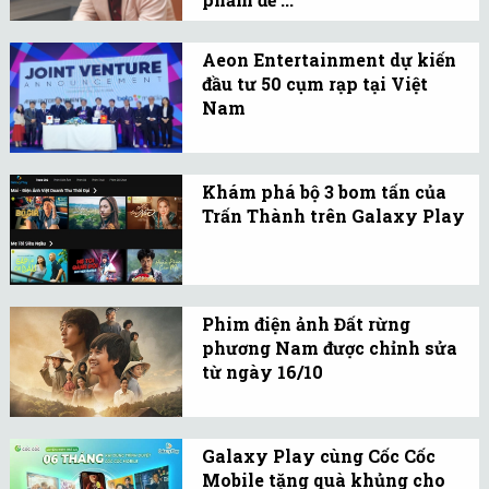
và hệ sinh thái thay đổi
Sự khao khát làm ra
nhanh chóng.
những tác phẩm để đời
Aeon Entertainment dự kiến
đầu tư 50 cụm rạp tại Việt
của Galaxy khiến nền
Nam
điện ảnh Việt bắt đầu có
Aeon Entertainment sẽ
nhiều phim mang tầm
cùng Beta Media mở 50
vóc lớn.
Khám phá bộ 3 bom tấn của
rạp phim ở Việt Nam cho
Trấn Thành trên Galaxy Play
đến năm 2035 với tổng
Với những ai không thể
vốn đầu tư dự kiến
đến rạp, giờ đây có thể
khoảng 5.000 tỉ đồng.
thưởng thức cả 3 tác
Phim điện ảnh Đất rừng
phẩm của Trấn Thành
phương Nam được chỉnh sửa
ngay trên Galaxy Play.
từ ngày 16/10
Phim điện ảnh Đất rừng
phương Nam khởi chiếu
Galaxy Play cùng Cốc Cốc
sớm từ ngày 16/10 sau
Mobile tặng quà khủng cho