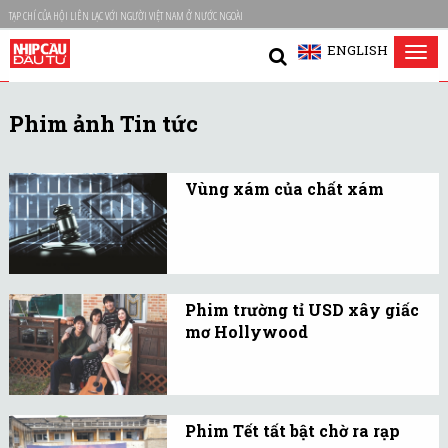
TẠP CHÍ CỦA HỘI LIÊN LẠC VỚI NGƯỜI VIỆT NAM Ở NƯỚC NGOÀI
ENGLISH
Tog
nav
Phim ảnh Tin tức
Vùng xám của chất xám
Thực thi kỷ luật bản
quyền là con đường duy
nhất để một quốc gia từ
bỏ tiếng xấu “tiêu thụ nội
Phim trường tỉ USD xây giấc
dung lậu”, trở thành
mơ Hollywood
trung tâm sáng tạo tầm
Biến Việt Nam từ một
cỡ.
“điểm đến bối cảnh” trở
thành “trung tâm sản
Phim Tết tất bật chờ ra rạp
xuất điện ảnh” của khu