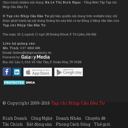
Chịu trách nhiệm nội dung:
Bà Lê Thị Bích Ngọc
- Tổng Biên Tập Tạp chí
Nhịp Cầu Đầu Tư
©
Tạp chí Nhịp Cầu Đầu Tư
giữ bản quyền nội dung trên website này; chỉ
được phát hành lại nội dung thông tin này khi có sự đồng ý bằng văn bản của
Tạp chí Nhịp Cầu Đầu Tư
Tòa soạn: Số 2, ngách 11 ngõ 28 Dương Khuê, P. Từ Liêm, Hà Nội
Liên hệ quảng cáo:
Ms. Tình:
037 4868 488
Email: tinhvu@nhipcaudautu.vn
Powered by:
Địa chỉ: Lầu 3, 63A Võ Văn Tần, P. Xuân Hòa, TP. HCM
© Copyright 2009-2016
Tạp chí Nhịp Cầu Đầu Tư
Kinh Doanh
Công Nghệ
Doanh Nhân
Chuyên đề
Tài Chính
Bất động sản
Phong Cách Sống
Thế giới