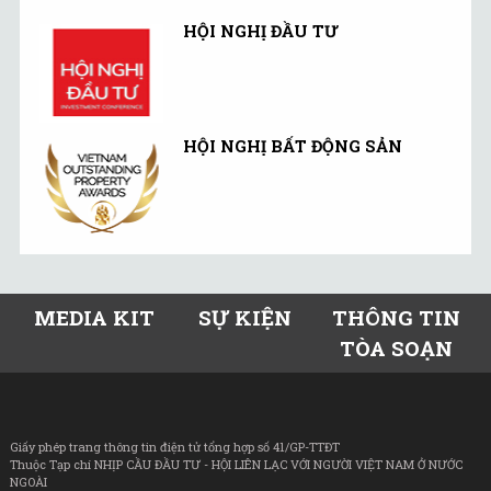
HỘI NGHỊ ĐẦU TƯ
HỘI NGHỊ BẤT ĐỘNG SẢN
MEDIA KIT
SỰ KIỆN
THÔNG TIN
TÒA SOẠN
Giấy phép trang thông tin điện tử tổng hợp số 41/GP-TTĐT
Thuộc Tạp chí NHỊP CẦU ĐẦU TƯ - HỘI LIÊN LẠC VỚI NGƯỜI VIỆT NAM Ở NƯỚC
NGOÀI