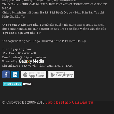
Giấy phép trang thông tin điện tử tổng hợp số 41/GP-TTĐT
Thuộc Tạp chí NHỊP CẦU ĐẦU TƯ - HỘI LIÊN LẠC VỚI NGƯỜI VIỆT NAM Ở NƯỚC
NGOÀI
Chịu trách nhiệm nội dung:
Bà Lê Thị Bích Ngọc
- Tổng Biên Tập Tạp chí
Nhịp Cầu Đầu Tư
©
Tạp chí Nhịp Cầu Đầu Tư
giữ bản quyền nội dung trên website này; chỉ
được phát hành lại nội dung thông tin này khi có sự đồng ý bằng văn bản của
Tạp chí Nhịp Cầu Đầu Tư
Tòa soạn: Số 2, ngách 11 ngõ 28 Dương Khuê, P. Từ Liêm, Hà Nội
Liên hệ quảng cáo:
Ms. Tình:
037 4868 488
Email: tinhvu@nhipcaudautu.vn
Powered by:
Địa chỉ: Lầu 3, 63A Võ Văn Tần, P. Xuân Hòa, TP. HCM
© Copyright 2009-2016
Tạp chí Nhịp Cầu Đầu Tư